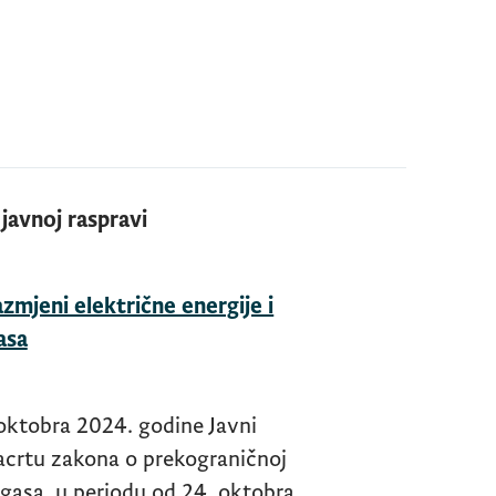
 javnoj raspravi
zmjeni električne energije i
asa
 oktobra 2024. godine Javni
acrtu zakona o prekograničnoj
 gasa, u periodu od 24. oktobra