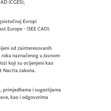
 AD (CGES);
ugoistočnoj Evropi
ast Europe - (SEE CAO).
bijeni od zainteresovanih
do roka naznačenog u Javnom
ozi koji su ocijenjeni kao
kst Nacrta zakona.
a, primjedbama i sugestijama
rave, kao i odgovorima