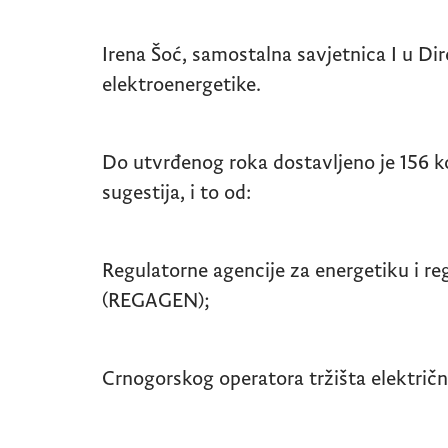
Irena Šoć, samostalna savjetnica I u Dire
elektroenergetike.
Do utvrđenog roka dostavljeno je 156 ko­­­­
sugestija, i to od:
Regulatorne agencije za energetiku i re
(REGAGEN);
Crnogorskog operatora tržišta električ