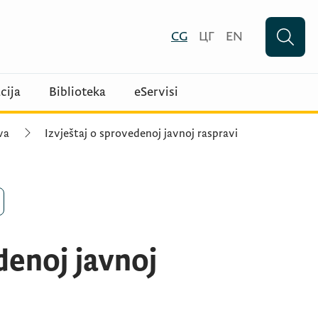
CG
ЦГ
EN
cija
Biblioteka
eServisi
va
Izvještaj o sprovedenoj javnoj raspravi
denoj javnoj