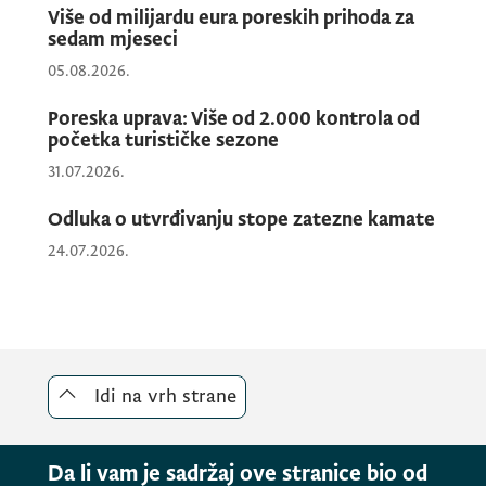
Više od milijardu eura poreskih prihoda za
sedam mjeseci
Zaduženje po osnovu izdatih prekršajnih
05.08.2026.
naloga iznosi 317.914 eura, od čega je
Poreska uprava: Više od 2.000 kontrola od
naplaćeno 203.229 eura , odnosno 64%.
početka turističke sezone
Naplata novčanih kazni odnosi se na one
31.07.2026.
poreske obveznika koji su prihvatili
prekršajnu odgovornost i platili izrečene
Odluka o utvrđivanju stope zatezne kamate
kazne u roku od 8 dana (umanjene za trećinu
24.07.2026.
prema Zakonu o prekršajima).
Koristeći analizu rizika, poreski inspektori
vrše ciljane kontrole poreskih obveznika kod
Idi na vrh strane
kojih su tokom prošle godine utvrđeni
prekršaji ili za koje je poreski organ u
Da li vam je sadržaj ove stranice bio od
saznanju da ne evidentiraju promet i ne