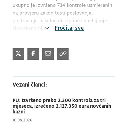
ukupno je izvršeno 734 kontrole usmjerenih
na provjeru zakonitosti poslovanja,
poštovanja fiskalne discipline i suzbijanje
Pročitaj sve
sive ekonomije.
U okviru kontrola identifikovane su 123
nepravilnosti pri čemu su najčešće bile
neevidentiranje prometa roba i usluga,
neuplaćivanje pazara, neprijavljivanje
zaposlenih i obavljanje djelatnosti bez opšte
Vezani članci:
poreske registracije.
PU: Izvršeno preko 2.300 kontrola za tri
mjeseca, izrečeno 2.127.350 eura novčanih
Po tom osnovu, uručeno je 186 prekršajnih
kazni
naloga i izrečeno 651.400 eura novčanih
10.08.2026.
kazni.