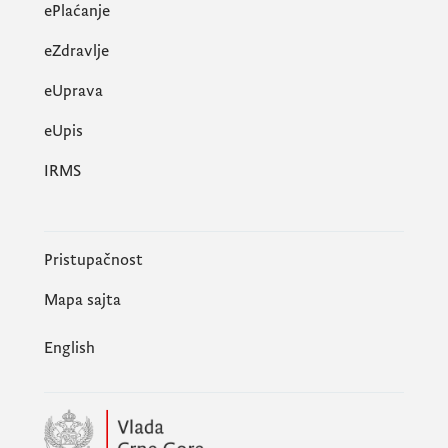
ePlaćanje
eZdravlje
eUprava
еUpis
IRMS
Pristupačnost
Mapa sajta
English