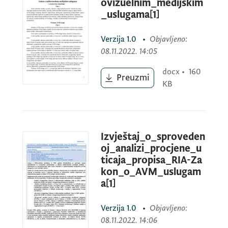
ovizuelnim_medijskim
_uslugama[1]
JAVNI POZIV
Verzija
1.0
•
Objavljeno
:
08.11.2022. 14:05
građanima, stručnoj javnosti i svim drugim
docx
•
160
Preuzmi
zainteresovanim licima da se uključe u javnu
KB
raspravu i daju svoj doprinos u razmatranju
Nacrta zakona o audiovizuelnim medijskim
uslugama.
Izvještaj_o_sproveden
oj_analizi_procjene_u
ticaja_propisa_RIA-Za
Javna rasprava će trajati 40 dana od
kon_o_AVM_uslugam
objavljivanja javnog poziva.
a[1]
Verzija
1.0
•
Objavljeno
:
Takođe vas ovim putem obavještavamo da
08.11.2022. 14:06
će se okrugli sto povodom nacrta Zakona o