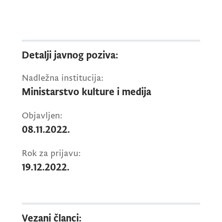
u radna tijela organa državne uprave i
sprovođenju javne rasprave u pripremi
zakona i strategija ("Službeni list CG", broj
41/18), koji možete preuzeti u nastavku.
Detalji javnog poziva:
Nadležna institucija:
Ministarstvo kulture i medija
Objavljen:
08.11.2022.
Rok za prijavu:
19.12.2022.
Vezani članci: