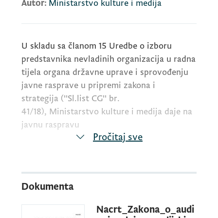
Autor:
Ministarstvo kulture i medija
U skladu sa
č
lanom
15
Uredbe o izboru
predstavnika nevladinih organizacija u radna
tijela organa dr
ž
avne uprave i sprovo
đ
enju
javne rasprave u pripremi zakona i
strategija
(''
Sl
.
list CG
''
br
.
41/18),
Ministarstvo kulture i medija daje na
javnu raspravu
Pročitaj sve
NACRT ZAKONA O AUDIOVIZUELNIM
MEDIJSKIM USLUGAMA
Dokumenta
Nacrt_Zakona_o_audi
i upućuje