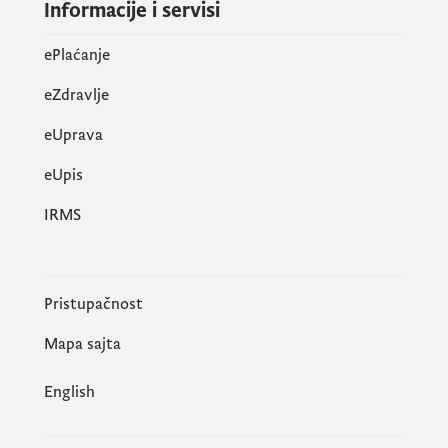
Informacije i servisi
ePlaćanje
eZdravlje
eUprava
еUpis
IRMS
Pristupačnost
Mapa sajta
English