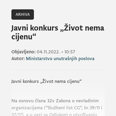
ARHIVA
Javni konkurs „Život nema
cijenu“
Objavljeno:
04.11.2022.
•
10:57
Autor:
Ministarstvo unutrašnjih poslova
Javni konkurs „Život nema cijenu“
Na osnovu člana 32v Zakona o nevladinim
organizacijama (“Službeni list CG“, br.39/11 i
37/17), a u vezi sa Odlukom o utvrđivanju