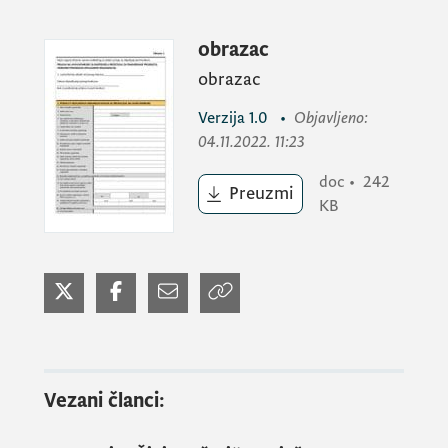
„Život nema cijenu“
obrazac
obrazac
za finansiranje projekata /programa NVO u
Verzija
1.0
•
Objavljeno
:
oblasti zaštite lica sa invaliditetom
04.11.2022. 11:23
doc
•
242
Preuzmi
KB
Vezani članci: