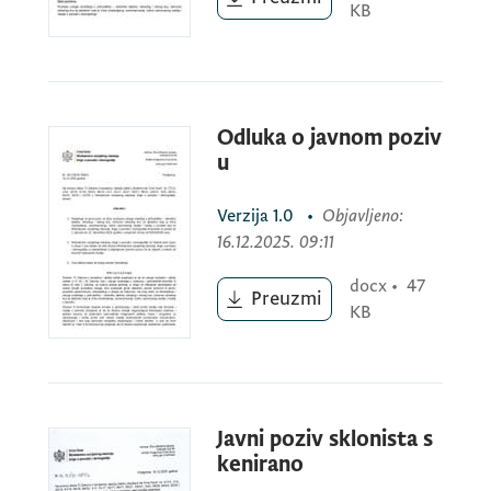
KB
Odluka o javnom poziv
u
Verzija
1.0
•
Objavljeno
:
16.12.2025. 09:11
docx
•
47
Preuzmi
KB
Javni poziv sklonista s
kenirano