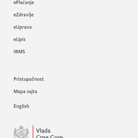
ePlaćanje
eZdravlje
eUprava
еUpis
IRMS
Pristupačnost
Mapa sajta
English