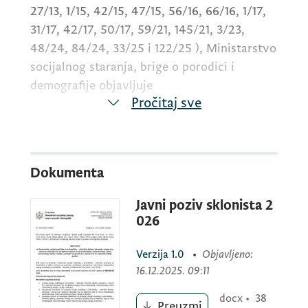
27/13, 1/15, 42/15, 47/15, 56/16, 66/16, 1/17,
31/17, 42/17, 50/17, 59/21, 145/21, 3/23,
48/24, 84/24, 33/25 i 122/25 ), Ministarstvo
socijalnog staranja, brige o porodici i
demografije objavljuje
Pročitaj sve
Javni poziv
Dokumenta
za finansiranje usluge smještaja u
Javni poziv sklonista 2
prihvatilištu – skloništu djeteta, odraslog i
026
starog lica, odnosno odraslog lica sa
djetetom koje je žrtva zlostavljanja,
Verzija
1.0
•
Objavljeno
:
zanemarivanja, rodno zasnovanog nasilja i
16.12.2025. 09:11
nasilja u porodici za period od 1. januara do
docx
•
38
31. decembra 2026. godine
Preuzmi