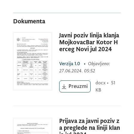
za obavljanje službenih kontrola – pregledi
kopitara, papkara, živine, kunića i divljači
Dokumenta
prije i poslije klanja i svježeg mesa (ante
Javni poziv linija klanja
mortem i post mortem)
MojkovacBar Kotor H
erceg Novi jul 2024
Verzija
1.0
•
Objavljeno
:
27.06.2024. 05:52
docx
•
51
Preuzmi
KB
Prijava za javni poziv z
a preglede na liniji klan