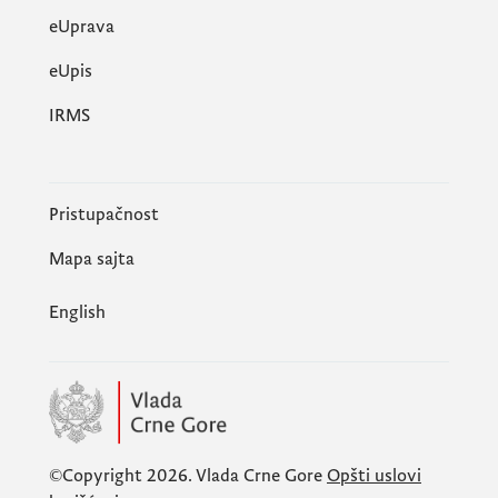
eUprava
еUpis
IRMS
Pristupačnost
Mapa sajta
English
©Copyright 2026.
Vlada Crne Gore
Opšti uslovi