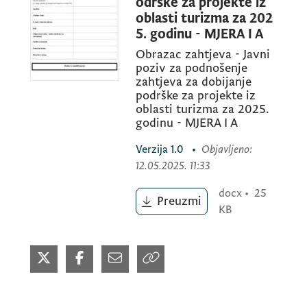
odrške za projekte iz
oblasti turizma za 202
5. godinu - MJERA I A
Obrazac zahtjeva - Javni
poziv za podnošenje
zahtjeva za dobijanje
podrške za projekte iz
oblasti turizma za 2025.
godinu - MJERA I A
Verzija
1.0
•
Objavljeno
:
12.05.2025. 11:33
docx
•
25
Preuzmi
KB