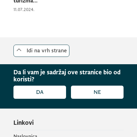
turizma...
11.07.2024.
Idi na vrh strane
Da li vam je sadržaj ove stranice bio od
koristi?
DA
NE
Linkovi
Naslovnica