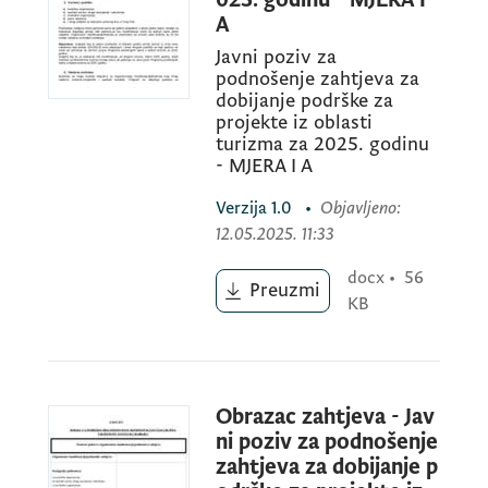
A
Javni poziv za
podnošenje zahtjeva za
dobijanje podrške za
projekte iz oblasti
turizma za 2025. godinu
- MJERA I A
Verzija
1.0
•
Objavljeno
:
12.05.2025. 11:33
docx
•
56
Preuzmi
KB
Obrazac zahtjeva - Jav
ni poziv za podnošenje
zahtjeva za dobijanje p