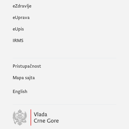
eZdravlje
eUprava
еUpis
IRMS
Pristupačnost
Mapa sajta
English