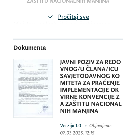
ZAŠTITU NACIONALNIH MANJINA
Pročitaj sve
Ministarstvo ljudskih i manjinskih prava
upućuje Javni poziv svim zainteresovanim
pojedincima/kama da se kandiduju za
Dokumenta
redovnog/u člana/icu Savjetodavnog
Komiteta za praćenje implementacije
JAVNI POZIV ZA REDO
Okvirne konvencije za zaštitu nacionalnih
VNOG/U ČLANA/ICU
manjina (u daljem tekstu Komitet) ispred
SAVJETODAVNOG KO
Crne Gore.
MITETA ZA PRAĆENJE
IMPLEMENTACIJE OK
VIRNE KONVENCIJE Z
A ZAŠTITU NACIONAL
Kandidat/kinja mora da ispunjava sljedeće
NIH MANJINA
uslove:
Verzija
1.0
•
Objavljeno
:
07.03.2025. 12:15
1. Da je crnogorski/a državljanin/ka;