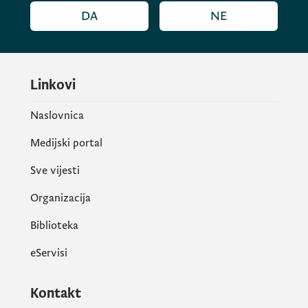
DA
NE
poziva.
Nepotpune i neblagovremene prijave neće
Linkovi
biti razmatrane.
Naslovnica
Medijski portal
Javni poziv i obrazac možete preuzeti
ovdje:
Sve vijesti
Organizacija
Biblioteka
eServisi
Kontakt