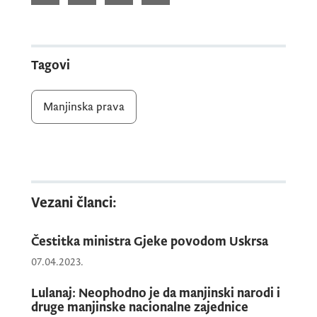
francuski.
Uz prijavu, kandidat/kinja dostavlja sljedeću
Tagovi
dokumentaciju:
Manjinska prava
- Dokaz o državljanstvu;
- dokaz o traženoj stručnoj spremi;
Vezani članci:
Čestitka ministra Gjeke povodom Uskrsa
- dokaz o poznavanju jednog od traženih
jezika;
07.04.2023.
Lulanaj: Neophodno je da manjinski narodi i
druge manjinske nacionalne zajednice
- radnu biografiju – CV u formi koju zahtjeva