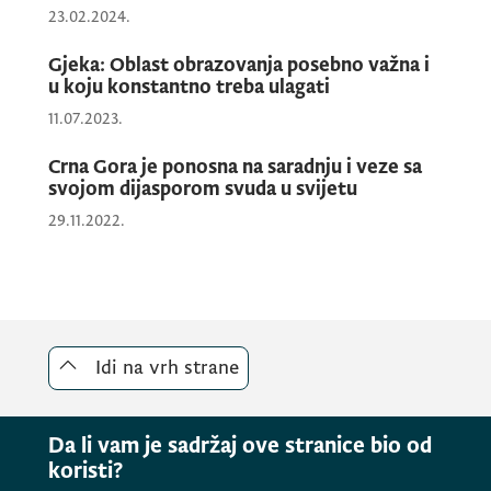
23.02.2024.
Komitet (obrazac možete preuzeti ovdje)
Gjeka: Oblast obrazovanja posebno važna i
u koju konstantno treba ulagati
- preporuke institucija, istaknutih
11.07.2023.
pojedinaca/ki i nevladinih organizacija.
Crna Gora je ponosna na saradnju i veze sa
svojom dijasporom svuda u svijetu
Prijave se dostavljaju na adresu:
29.11.2022.
Ministarstvo ljudskih i manjinskih prava,
Bulevar Svetog Petra Cetinjskog br.130,
81000 Podgorica, ili putem e-maila
kabinet@mmp.gov.me.
Idi na vrh strane
Rok za dostavljanje predloga je 15 (petnaest)
Da li vam je sadržaj ove stranice bio od
dana od dana objavljivanja Javnog
koristi?