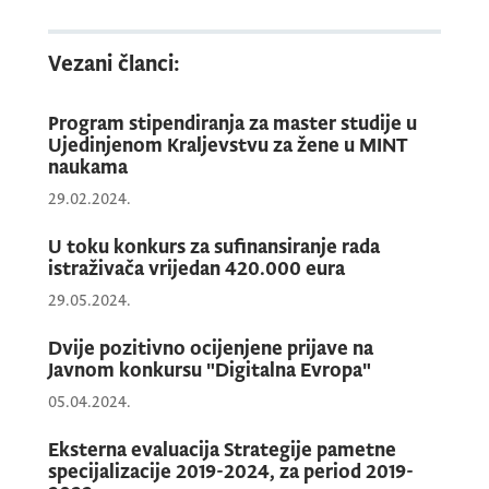
PASTECHL
Podgorica 2025 se organizuje u
hibridnom formatu, uz bogat program koji
Vezani članci:
uključuje predavanja eminentnih stručnjaka
iz Evrope i Azije, paralelne sesije i projektne
Program stipendiranja za master studije u
prezentacije, radionice i različite aktivnosti
Ujedinjenom Kraljevstvu za žene u MINT
koje će imati cilj da promovišu nauku, te
naukama
afirmišu dalja umrežavanja u cilju sticanja
29.02.2024.
novih znanja i vještina. Ova konferencija,
takođe, ima za cilj da doprinese jačanju
U toku konkurs za sufinansiranje rada
istraživača vrijedan 420.000 eura
regionalne i međunarodne saradnje u
29.05.2024.
oblastima sporta, zdravlja i tehnologije, kao
i da podrži mlade istraživače i razvoj
Dvije pozitivno ocijenjene prijave na
inovacija koje unaprjeđuju kvalitet života i
Javnom konkursu "Digitalna Evropa"
doprinose održivom razvoju.
05.04.2024.
Eksterna evaluacija Strategije pametne
specijalizacije 2019-2024, za period 2019-
Podrškom ovom događaju, Ministarstvo