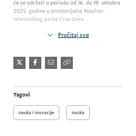
će se održati u periodu od 16. do 19. oktobra
2025. godine u prostorijama Naučno-
tehnološkog parka Crne Gore.
Pročitaj sve
Pod temom
„Shaping the Future of Sports &
Health Monitoring Systems“
, konferencija
okuplja eminentne naučnike, istraživače,
stručnjake i inovatore iz oblasti sporta,
zdravlja i tehnologije, sa ciljem da podstakne
interdisciplinarnu razmjenu znanja i
p
redstavi najnovije trendove i dostignuća
Tagovi
kada su monitoring i digitalne
transformacije u oblasti zdravih stilova
nauka i inovacije
nauka
života u pitanju.