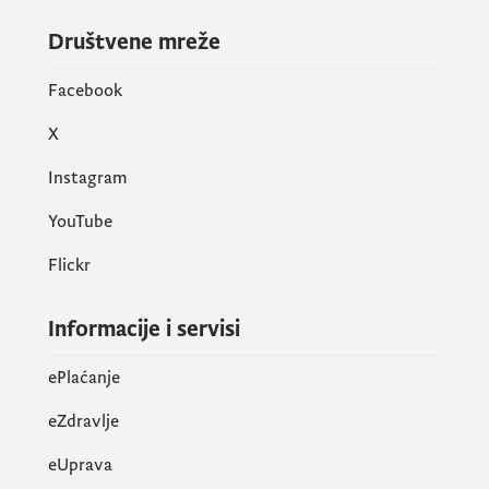
Društvene mreže
Facebook
X
Instagram
YouTube
Flickr
Informacije i servisi
ePlaćanje
eZdravlje
eUprava