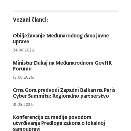
Ministar javne uprave
Marash
Dukaj
biće
Vezani članci:
gost emisije „Naglas” na RTCG u
ponedjeljak, 27. januara 2025. godine, u
Obilježavanje Međunarodnog dana javne
20.00 sati.
uprave
24.06.2026.
Ministar Dukaj na Međunarodnom GovHR
Forumu
18.06.2026.
Crna Gora predvodi Zapadni Balkan na Paris
Cyber Summitu: Regionalno partnerstvo
31.05.2026.
Konferencija za medije povodom
utvrđivanja Predloga zakona o lokalnoj
samoupravi