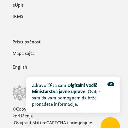
еUpis
IRMS
Pristupačnost
Mapa sajta
English
Zdravo 👋 Ja sam
Digitalni vodič
Ministarstva javne uprave.
Ovdje
sam da vam pomognem da brže
pronađete informacije.
©Copyright 2026.
Vlada Crne Gore
Opšti uslovi
korišćenja
Ovaj sajt štiti
reCAPTCHA
i primjenjuje