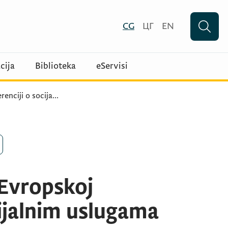
CG
ЦГ
EN
cija
Biblioteka
eServisi
enciji o socija
...
 Evropskoj
cijalnim uslugama