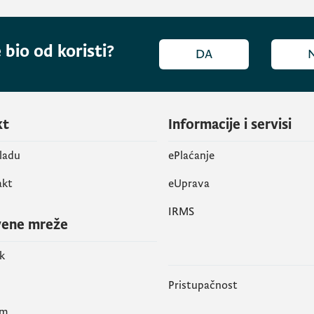
 bio od koristi?
DA
kt
Informacije i servisi
vladu
ePlaćanje
akt
eUprava
IRMS
vene mreže
k
Pristupačnost
am