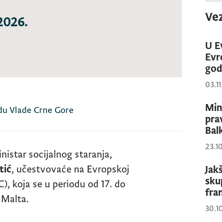
Vez
2026.
U E
Evr
god
03.1
Min
adu Vlade Crne Gore
pra
Bal
23.1
nistar socijalnog staranja,
tić
, učestvovaće na Evropskoj
Jak
skup
C
), koja se u periodu od 17. do
fra
 Malta.
30.1