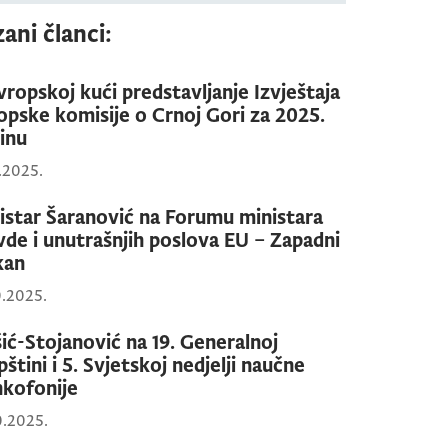
ani članci:
vropskoj kući predstavljanje Izvještaja
opske komisije o Crnoj Gori za 2025.
inu
1.2025.
istar Šaranović na Forumu ministara
vde i unutrašnjih poslova EU – Zapadni
kan
0.2025.
šić-Stojanović na 19. Generalnoj
štini i 5. Svjetskoj nedjelji naučne
nkofonije
0.2025.