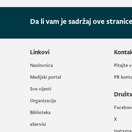
Da li vam je sadržaj ove stranice
Linkovi
Konta
Naslovnica
Pitajte 
Medijski portal
PR kont
Sve vijesti
Društ
Organizacija
Faceboo
Biblioteka
X
eServisi
Instagr