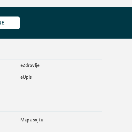
NE
eZdravlje
еUpis
Mapa sajta