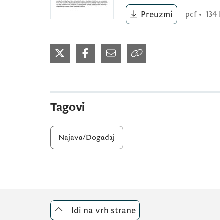
Preuzmi
pdf
•
134
Tagovi
Najava/Događaj
Idi na vrh strane