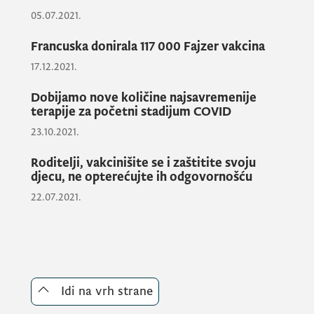
Kodžom
.
05.07.2021.
Francuska donirala 117 000 Fajzer vakcina
17.12.2021.
Dobijamo nove količine najsavremenije
terapije za početni stadijum COVID
23.10.2021.
Roditelji, vakcinišite se i zaštitite svoju
djecu, ne opterećujte ih odgovornošću
22.07.2021.
Idi na vrh strane