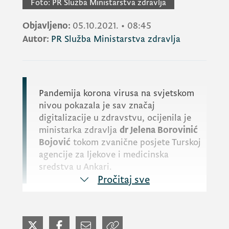
Foto:
PR Služba Ministarstva zdravlja
Objavljeno:
05.10.2021.
•
08:45
Autor:
PR Služba Ministarstva zdravlja
Pandemija korona virusa na svjetskom
nivou pokazala je sav značaj
digitalizacije u zdravstvu, ocijenila je
ministarka zdravlja
dr Jelena Borovinić
Bojović
tokom zvanične posjete Turskoj
agencije za ljekove i medicinska
sredstva u Ankari.
Pročitaj sve
“Digitalizacija je budućnost medicine”,
navela je Borovinić Bojović.