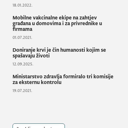
18.01.2022.
u smjeru zaštite nacionalnih interesa iz
oblasti zdravlja, uprkos izuzetno
Mobilne vakcinalne ekipe na zahtjev
kompleksnoj situaciji u kojoj se bolnica
građana u domovima i za privrednike u
firmama
Meljine nalazi.
01.07.2021.
Doniranje krvi je čin humanosti kojim se
spašavaju životi
12.09.2025.
Ministarstvo zdravlja formiralo tri komisije
za eksternu kontrolu
19.07.2021.