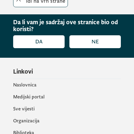
Idi na vrh strane
Da li vam je sadržaj ove stranice bio od
koristi?
DA
NE
Linkovi
Naslovnica
Medijski portal
Sve vijesti
Organizacija
Biblioteka