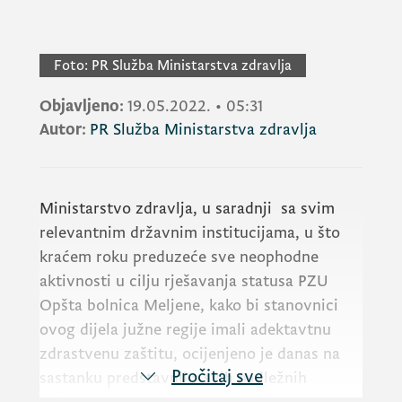
Foto:
PR Služba Ministarstva zdravlja
Objavljeno:
19.05.2022.
•
05:31
Autor:
PR Služba Ministarstva zdravlja
Ministarstvo zdravlja, u saradnji sa svim
relevantnim državnim institucijama, u što
kraćem roku preduzeće sve neophodne
aktivnosti u cilju rješavanja statusa PZU
Opšta bolnica Meljene, kako bi stanovnici
ovog dijela južne regije imali adektavtnu
zdrastvenu zaštitu, ocijenjeno je danas na
Pročitaj sve
sastanku predstavnika svih nadležnih