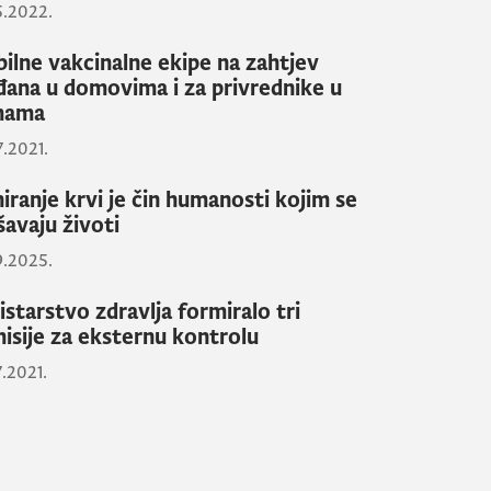
5.2022.
ilne vakcinalne ekipe na zahtjev
đana u domovima i za privrednike u
mama
7.2021.
iranje krvi je čin humanosti kojim se
šavaju životi
9.2025.
istarstvo zdravlja formiralo tri
isije za eksternu kontrolu
7.2021.