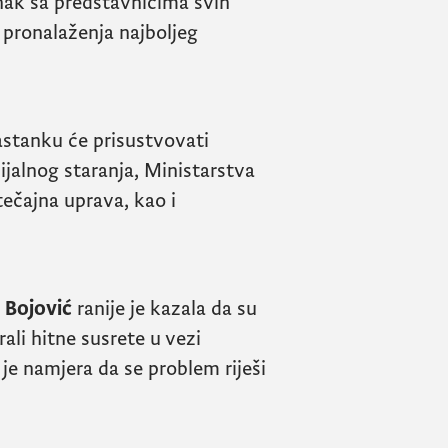
nak sa predstavnicima svih
u pronalaženja najboljeg
astanku će prisustvovati
cijalnog staranja, Ministarstva
ečajna uprava, kao i
ć Bojović
ranije je kazala da su
rali hitne susrete u vezi
 je namjera da se problem riješi