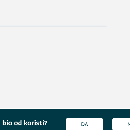
 bio od koristi?
DA