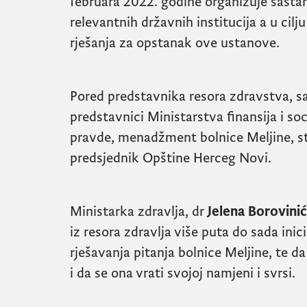
februara 2022. godine organizuje sasta
relevantnih državnih institucija a u cilj
rješanja za opstanak ove ustanove.
Pored predstavnika resora zdravstva, s
predstavnici Ministarstva finansija i so
pravde, menadžment bolnice Meljine, st
predsjednik Opštine Herceg Novi.
Ministarka zdravlja, dr
Jelena Borovini
iz resora zdravlja više puta do sada inici
rješavanja pitanja bolnice Meljine, te da
i da se ona vrati svojoj namjeni i svrsi.