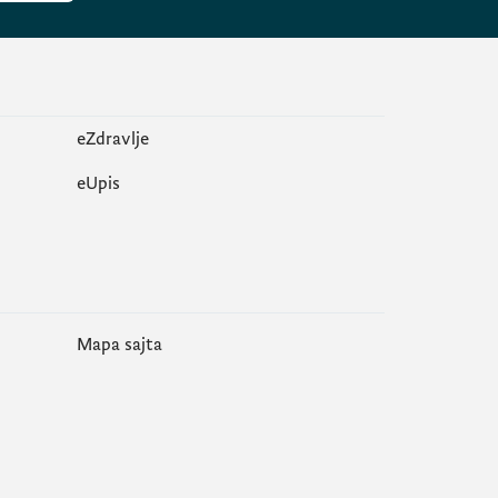
eZdravlje
еUpis
Mapa sajta