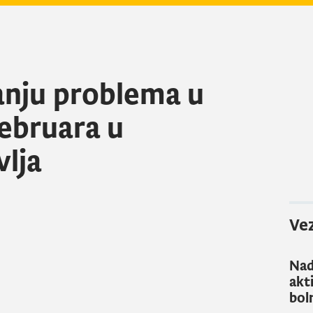
anju problema u
februara u
vlja
Vez
Nad
akt
bol