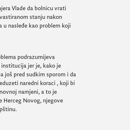
jera Vlade da bolnicu vrati
evastiranom stanju nakon
a u nasleđe kao problem koji
roblema podrazumijeva
nstitucija jer je, kako je
a još pred sudkim sporom i da
uzeti naredni koraci , koji bi
novnoj namjeni, a to je
ne Herceg Novog, njegove
opštinu.