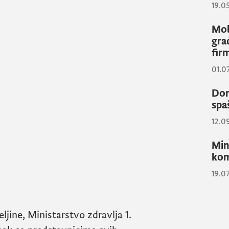
19.0
Mob
gra
fir
01.0
Don
spa
12.0
Min
kom
19.0
jine, Ministarstvo zdravlja 1.