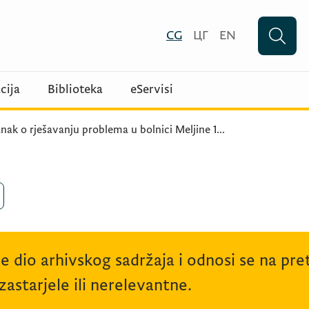
CG
ЦГ
EN
cija
Biblioteka
eServisi
nak o rješavanju problema u bolnici Meljine 1
...
je dio arhivskog sadržaja i odnosi se na p
astarjele ili nerelevantne.