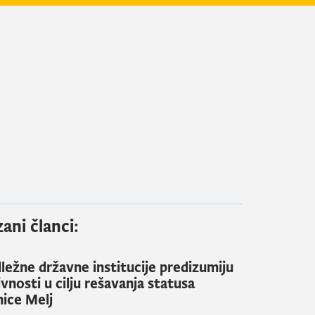
ani članci:
ležne državne institucije predizumiju
ivnosti u cilju rešavanja statusa
nice Melj