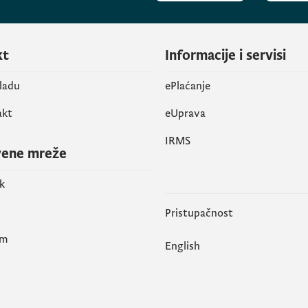
kt
Informacije i servisi
vladu
ePlaćanje
akt
eUprava
IRMS
vene mreže
k
Pristupačnost
am
English