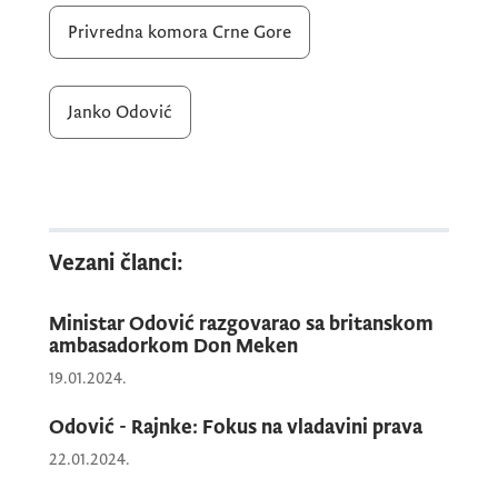
Privredna komora Crne Gore
Istakao je da će prvi “pomak” koji će građani
i privreda osjetiti biti raščišćavanje "brda"
zaostalih predmeta u područnim jedinicama
Janko Odović
katastra, koji će uslijediti kao rezultat rada
timova koje je kao ministar formirao i koji
uskoro počinju sa radom.
Vezani članci:
Ministar Odović razgovarao sa britanskom
ambasadorkom Don Meken
19.01.2024.
Odović - Rajnke: Fokus na vladavini prava
22.01.2024.