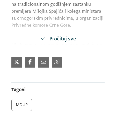
na tradicionalnom godišnjem sastanku
premijera Milojka Spajića i kolega ministara
sa crnogorskim privrednicima, u organizaciji
Privredne komore Crne Gore.
Pročitaj sve
“Radićemo na popravljanju biznis ambijenta
što ćemo, između ostalog, postići i
ažuriranjem katastarske baze, da bi se
građani i privreda mogli pouzdati u njihovu
tačnost. Skraćivanje i unaprjeđenje
procedura za promjene podataka u katastru,
ali i digitalizacija i dostupnost u dobijanju
Tagovi
svih vrsta dozvola, važni su ciljevi na čijem
dostizanju vrijedno radim sa svojim timom u
MDUP
ministarstvu", poručio je ministar Odović.