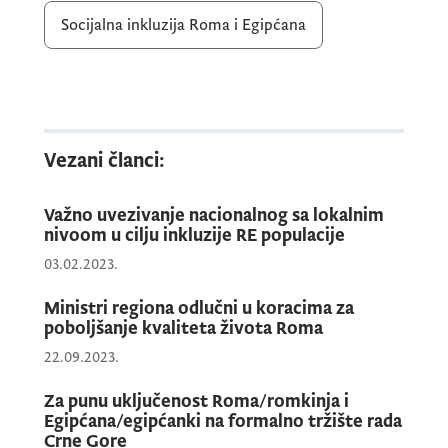
ovog važnog strateškog dokumenta.
Socijalna inkluzija Roma i Egipćana
U procesu izrade Strategije, Savjet Evrope je
angažovao konsultanta, koji je, u saradnji sa
Ministarstvom ljudskih i manjinskih prava i
Vezani članci:
članovima Radne grupe, pružao stručnu
podršku u pripremi nacrta dokumenta i
Važno uvezivanje nacionalnog sa lokalnim
Akcionog plana.
nivoom u cilju inkluzije RE populacije
03.02.2023.
Ministarstvo ljudskih i manjinskih prava ovaj
Ministri regiona odlučni u koracima za
strateški dokument realizuje u saradnji sa
poboljšanje kvaliteta života Roma
Savjetom evrope u sklopu projektnog
22.09.2023.
programa
„Integracije Roma III“
koji je
finasirala Evropska unija.
Za punu uključenost Roma/romkinja i
Egipćana/egipćanki na formalno tržište rada
Crne Gore