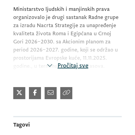
Ministarstvo ljudskih i manjinskih prava
organizovalo je drugi sastanak Radne grupe
za izradu Nacrta Strategije za unapređenje
kvaliteta života Roma i Egipćana u Crnoj
Gori 2026–2030. sa Akcionim planom za
period 2026–2027. godine, koji se održao u
prostorijama Evropske kuće, 11.11.2025.
Pročitaj sve
godine., u terminu od 12 do 15 časova.
Tokom sastanka, članovima Radne grupe
predstavljene su dosadašnje aktivnosti na
pripremi nacrta Strategije, razmotreni su
ključni prioriteti i mjere za unapređenje
položaja romske i egipćanske zajednice, te
Tagovi
definisani su dalji koraci u procesu izrade