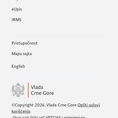
еUpis
IRMS
Pristupačnost
Mapa sajta
English
©Copyright 2026.
Vlada Crne Gore
Opšti uslovi
korišćenja
Ovaj sajt štiti
reCAPTCHA
i primjenjuje