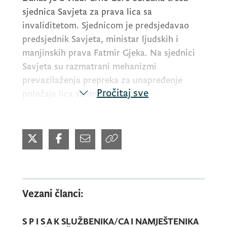
sjednica Savjeta za prava lica sa
invaliditetom. Sjednicom je predsjedavao
predsjednik Savjeta, ministar ljudskih i
manjinskih prava Fatmir Gjeka. Na sjednici
Savjeta su razmatrani mehanizmi
prevazilaženja prepreka za unapređenje
Pročitaj sve
položaja lica sa invaliditetom.
Jednakost lica sa invaliditetom, a naročito
djece sa invaliditetom i mogućnost da
ostvare svoja prava iz zdravstvene zaštite
mora biti prioritet, sa fokusom na
stomatološku zaštitu i rehabilitaciju lica sa
Vezani članci:
invaliditetom preko 26 godina pa do starosti
od 65 godina, povodom čega je neophodno
S P I S A K SLUŽBENIKA/CA I NAMJEŠTENIKA