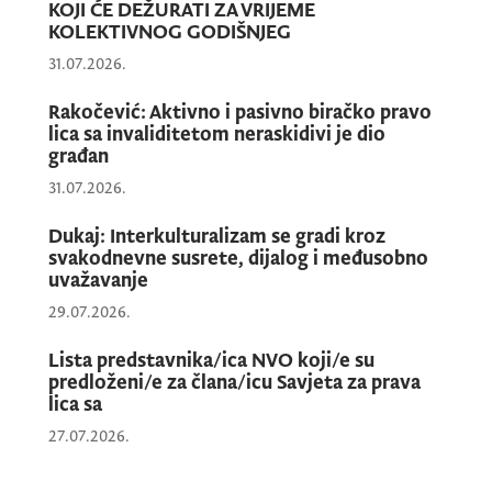
usaglasiti Zakon o zdravstvenoj zaštiti i
KOJI ĆE DEŽURATI ZA VRIJEME
prateće pravilnike sa Zakonom o zabrani
KOLEKTIVNOG GODIŠNJEG
diskriminacije i Zakonom o zabrani
31.07.2026.
diskriminacije lica sa invaliditetom, jer je
Rakočević: Aktivno i pasivno biračko pravo
obaveza društva u cjelini da se omogući
lica sa invaliditetom neraskidivi je dio
uživanje osnovnih ljudskih prava licima sa
građan
invaliditetom, poruka je sa Sjednice Savjeta.
31.07.2026.
Dukaj: Interkulturalizam se gradi kroz
svakodnevne susrete, dijalog i međusobno
Predsjednik Savjeta je izrazio očekivanje
uvažavanje
pune posvećenosti odgovornog pristupa svih
29.07.2026.
članova Savjeta politikama koje će
doprinijeti poboljšanju položaja lica sa
Lista predstavnika/ica NVO koji/e su
invaliditetom.
predloženi/e za člana/icu Savjeta za prava
lica sa
27.07.2026.