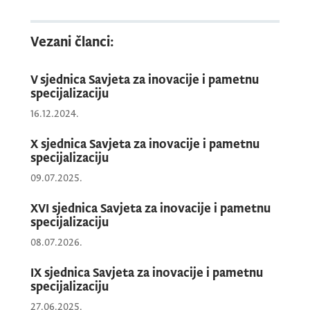
napredak i transfer znanja. Program
predstavlja važan instrument za sistemsko
Vezani članci:
unapređenje nacionalnog inovacionog
ekosistema u narednom srednjoročnom
V sjednica Savjeta za inovacije i pametnu
periodu.
specijalizaciju
16.12.2024.
Članovi Savjeta upoznati su s informacijom
X sjednica Savjeta za inovacije i pametnu
o napretku u procesu pripreme nove
specijalizaciju
Strategije pametne specijalizacije Crne Gore
09.07.2025.
za period 2026–2031. Tom prilikom istaknuto
XVI sjednica Savjeta za inovacije i pametnu
je da je proces preduzetničkog otkrivanja,
specijalizaciju
koji podrazumijeva strukturirani dijalog
08.07.2026.
između privrednog, akademskog i javnog
sektora u okviru pet definisanih oblasti,
IX sjednica Savjeta za inovacije i pametnu
uspješno sproveden u periodu od septembra
specijalizaciju
do decembra, čime je obezbijeđen
27.06.2025.