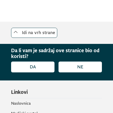
relevantan doprinos i smjernice za izradu
strateškog dokumenta, čije se usvajanje
očekuje sredinom 2026. godine.
Idi na vrh strane
Da li vam je sadržaj ove stranice bio od
koristi?
DA
NE
Linkovi
Naslovnica
Na sjednici su predstavljene aktivnosti