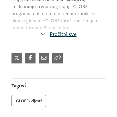
analiziranju trenutnog stanja
GLOBE
programa i planiranju narednih koraka u
okviru globalne
GLOBE
mreža održan je u
online formatu 9. decembra.
Pročitaj sve
Učesnici i učesnice su predstavili rezultate i
izazove u primjeni
GLOBE
protokola, kao i
potrebe škola u pogledu obuka i tehničke
podrške.
Tagovi
Ključna tema sastanka bila je najava da
NASA
više neće podržavati dosadašnji model
GLOBE/vijesti
implementacije
GLOBE
programa, zbog čega
će u januaru biti definisan novi okvir za
sprovođenje programa u svim zemljama.