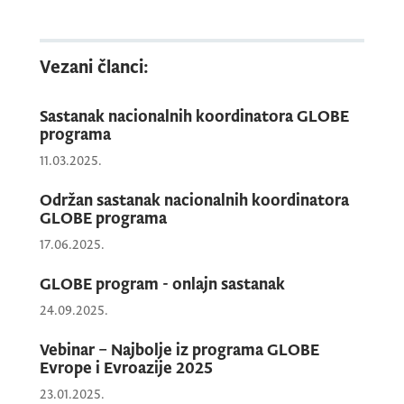
Istaknuta je i važnost nastavka
međunarodne saradnje, zajedničkih
Vezani članci:
istraživačkih aktivnosti i podrške
nastavnicima i nastavnicama u realizaciji
Sastanak nacionalnih koordinatora GLOBE
programa.
programa
11.03.2025.
Sastanku je prisustvovala Nevena Čabrilo,
Održan sastanak nacionalnih koordinatora
nacionalna koordinatorka
GLOBE
programa
GLOBE programa
za Crnu Goru.
17.06.2025.
GLOBE program - onlajn sastanak
24.09.2025.
Vebinar – Najbolje iz programa GLOBE
Evrope i Evroazije 2025
23.01.2025.