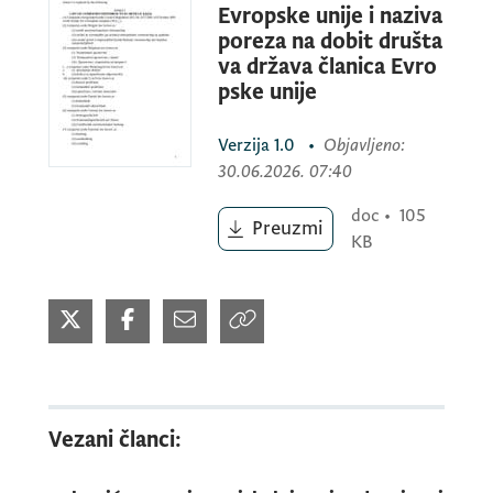
Evropske unije i naziva
poreza na dobit društa
va država članica Evro
pske unije
Verzija
1.0
•
Objavljeno
:
30.06.2026. 07:40
doc
•
105
Preuzmi
KB
Vezani članci: