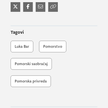
koje Crna Gora posjeduje.
Domaćini su ministra Bojanića upoznali sa
postojećim stanjem u preduzeću i razvojnim
Tagovi
potencijalima, a potom je organizovana
posjeta operativnoj Obali Volujica, gdje je
Luka Bar
Pomorstvo
ozvaničen početak sanacionih radova u
vrijednosti od skoro 5.000.000 EUR.
Pomorski saobraćaj
Nakon posjete Obali Volujica, ministar
Bojanić sa saradnicima i njihovi domaćini su
Pomorska privreda
sumirali utiske posjete, sa akcentom na dalji
razvoj luke, njenim potencijalima, kao i o
namjerama Ministarstva kapitalnih
investicija kada su u pitanju dalje investicije