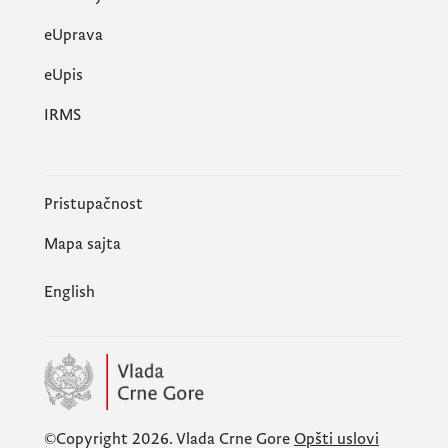
eUprava
еUpis
IRMS
Pristupačnost
Mapa sajta
English
Govoreći o povezivanju Crne Gore s
regionalnim saobraćajnim tržištem,
Latić
je
istakao važnost koridorskog razvoja i
digitalizacije lučkih operacija, unapređenja
željezničkih i putnih veza luke Bar sa njenom
©Copyright 2026.
Vlada Crne Gore
Opšti uslovi