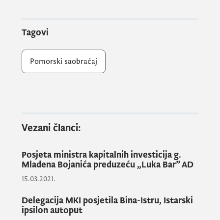
Tagovi
Pomorski saobraćaj
Vezani članci:
Posjeta ministra kapitalnih investicija g.
Mladena Bojanića preduzeću „Luka Bar” AD
Na konferenciji je govorio i državni sekretar
15.03.2021.
dr Ismet Latić
iz Ministarstva kapitalnih
investicija, koji je u okviru svog uvodnog
Delegacija MKI posjetila Bina-Istru, Istarski
izlaganja istakao važnost pomorskog sektora
ipsilon autoput