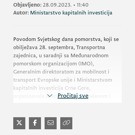
Objavljeno:
28.09.2023.
•
11:40
Autor:
Ministarstvo kapitalnih investicija
Povodom Svjetskog dana pomorstva, koji se
obilježava 28. septembra, Transportna
zajednica, u saradnji sa Međunarodnom
pomorskom organizacijom
(IMO)
,
Generalnim direktoratom za mobilnost i
transport Evropske unije i Ministarstvom
kapitalnih investicija Crne Gore,
Pročitaj sve
organizovala je konferenciju o zelenom i
održivom pomorskom transportu.
Konferenciji je prethodio 7. sastanak
Tehničkog odbora Transportne zajednice za
vodeni transport i multimodalnost.