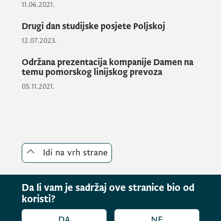
za
Crnu Goru
, ali i izazove s kojima se
11.06.2021.
suočava.
Drugi dan studijske posjete Poljskoj
12.07.2023.
Crna Gora, prepoznata kao
pomorska država, suočava se s
Održana prezentacija kompanije Damen na
temu pomorskog linijskog prevoza
brojnim izazovima, od potrebe za
unapređenjem položaja pomoraca i
05.11.2021.
poslovanja brodarskih kompanija, do
osavremenjivanja položaja luka, s
posebnim naglaskom na Luku Bar,
kao najvažniju teretnu luku u Crnoj
Gori. Garancija progresa i ekonomske
Idi na vrh strane
stabilnosti neminovno diktira da je
povezivanje jedini put i obaveza u
dostizanju dobrih rezultata na
Da li vam je sadržaj ove stranice bio od
tržištu, istakao je Latić.
koristi?
DA
NE