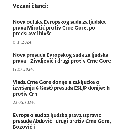
Kancelarija zastupnika Crne Gore pred
Vezani članci:
Evropskim sudom za ljudska prava će
blagovremeno obavještavati javnost o svim
Nova odluka Evropskog suda za ljudska
relevantnim činjenicama u postupku
prava Mirotić protiv Crne Gore, po
predstavci bivše
izvršenja predmetnih presuda Evropskog
01.11.2024.
suda za ljudska prava.
Nova presuda Evropskog suda za ljudska
prava - Živaljević i drugi protiv Crne Gore
18.07.2024.
Vlada Crne Gore donijela zaključke o
izvršenju 6 (šest) presuda ESLJP donijetih
protiv Crn
23.05.2024.
Evropski sud za ljudska prava ispravio
presude Abdović i drugi protiv Crne Gore,
Božović i