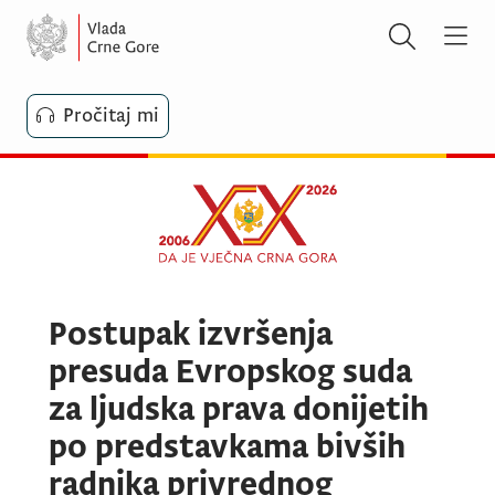
Pročitaj mi
Postupak izvršenja
presuda Evropskog suda
za ljudska prava donijetih
po predstavkama bivših
radnika privrednog