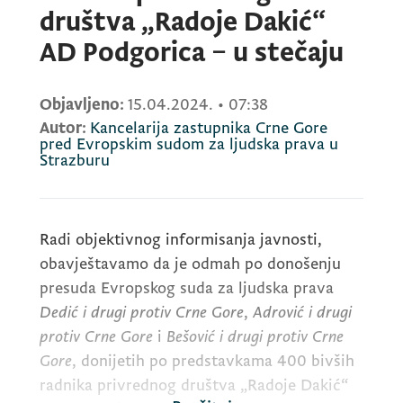
društva „Radoje Dakić“
AD Podgorica – u stečaju
Objavljeno:
15.04.2024.
•
07:38
Autor:
Kancelarija zastupnika Crne Gore
pred Evropskim sudom za ljudska prava u
Strazburu
Radi objektivnog informisanja javnosti,
obavještavamo da je odmah po donošenju
presuda Evropskog suda za ljudska prava
Dedić i drugi protiv Crne Gore
,
Adrović i drugi
protiv Crne Gore
i
Bešović i drugi protiv Crne
Gore
, donijetih po predstavkama 400 bivših
radnika privrednog društva „Radoje Dakić“