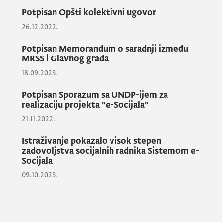
mogućnosti da vide i svoje najbliže,
Potpisan Opšti kolektivni ugovor
svoje porodice i ovo je jedna kruna,
ali nadam se i početak malo veće
26.12.2022.
brige društva i države prema
Potpisan Memorandum o saradnji između
zaposlenima u ovoj djelatnosti,
MRSS i Glavnog grada
naveo je Adrović.
18.09.2023.
Potpisan Sporazum sa UNDP-ijem za
Ministar je čestitao svim zaposlenima na
realizaciju projekta "e-Socijala"
potpisivanju Granskog kolektivnog ugovora,
21.11.2022.
kojim se poboljšava njihov položaj i poželio
svima uspješnu narednu godinu.
Istraživanje pokazalo visok stepen
zadovoljstva socijalnih radnika Sistemom e-
Socijala
09.10.2023.