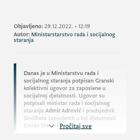
Objavljeno:
29.12.2022.
•
12:19
Autor:
Ministarstarstvo rada i socijalnog
staranja
Danas je u Ministarstvu rada i
socijalnog staranja potpisan Granski
kolektivni ugovor za zaposlene u
socijalnoj djelatnosti. Ugovor su
potpisali ministar rada i socijalnog
staranja
Admir Adrović
i predsjednik
Sindikata zaposlenih u toj djelatnosti
Goran Simović
Pročitaj sve
.