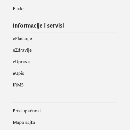
osoba u stanju socijalne potrebe.
Flickr
Informacije i servisi
ePlaćanje
eZdravlje
eUprava
еUpis
IRMS
Potpisivanje Granskog kolektivnog
Pristupačnost
ugovora je samo početak naših
aktvnosti, nastojaćemo da se kroz
Mapa sajta
socijalni dijalog poboljša položaj