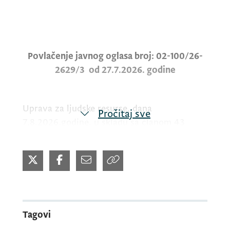
Povlačenje javnog oglasa broj: 02-100/26-
2629/3 od 27.7.2026. godine
Uprava za ljudske resurse, dana
Pročitaj sve
7.8.2026.godine, u skladu sa članom 43
Zakona o državnim službenicima i
namještenicima („Sl. list CG“, br. 02/18,
34/19, 08/21, 37/22 i 82/25 i 33/26 i 33/26) i
članom 4 Pravilnika o sadržaju, povlačenju i
ispravci oglasa za popunu radnog mjesta u
državnom organu i načinu uvida u
Tagovi
dokumentaciju oglasa („Sl. list Crne Gore“,