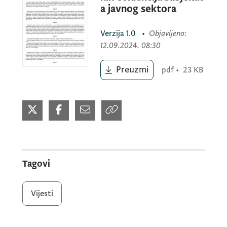
a javnog sektora
Verzija
1.0
•
Objavljeno
:
12.09.2024. 08:30
Preuzmi
pdf
•
23 KB
Tagovi
Vijesti