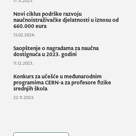
17.11.2023.
produktivnosti. Predavanja su bila ispraćena
od strane studenata master i doktorskih
Novi ciklus podrške razvoju
naučnoistraživačke djelatnosti u iznosu od
studija, mladih doktora nauka i
660.000 eura
profesionalaca iz oblasti biologije, medicine,
13.02.2024.
prirodnih i tehničkih nauka, ali i društvenih i
humanističkih nauka. Predavanjima su
Saopštenje o nagradama za naučna
prisustvovale i predstavnice Ministarstva
dostignuća u 2023. godini
nauke i tehnološkog razvoja, Lidija Vukčević i
11.12.2023.
Ivana Lagator, nacionalni delegati za
Konkurs za učešće u međunarodnim
saradnju sa
EMBO
-m, dok je završnom
programima CERN-a za profesore fizike
diskusijom predsjedavala dr Maša Ždralević,
srednjih škola
naučni saradnik na Institutu za napredne
22.11.2023.
studije UCG.