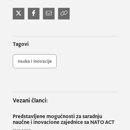
Prisutnima se u ime Univerziteta obratila
prof. dr Nataša Popović, prodekan za
međunarodnu saradnju Medicinskog
fakulteta, dok je predavanje na temu
istraživačkog integriteta u Crnoj Gori
Tagovi
održala doc. dr Aleksandra Klisić, takođe sa
Medicinskog fakulteta. Renomirani
nauka i inovacije
predavači iz
EMBO
-a,
Sandra Bendiscioli
,
viši službenik za istraživačke politike i
dr.
Thomas Lemberger
, zamjenik direktora
službe za objavljivanje naučnih publikacija
EMBO Press
, održali su inspirativna
Vezani članci:
predavanja na temu dobrih praksi u
istraživanjima, profesionalne odgovornosti,
Predstavljene mogućnosti za saradnju
transparentnosti i principa otvorene nauke,
naučne i inovacione zajednice sa NATO ACT
kao i pitanja procjene istraživačke