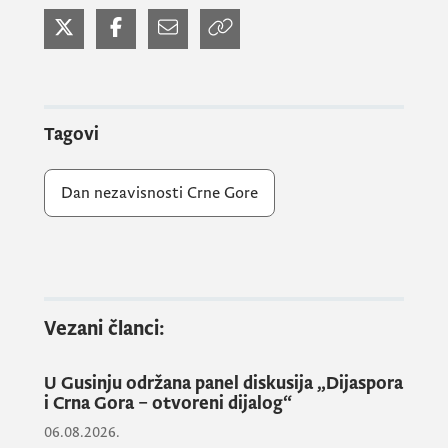
Tagovi
Dan nezavisnosti Crne Gore
Na značaj 21. maja, najvažnijeg datuma
novije crnogorske istorije, u pozdravnim
obraćanjima ukazali su
Ana Zeković
,
otpravnica poslova a.i. Ambasade Crne Gore
Vezani članci:
u Sloveniji i
Arben Jakupi
, v.d. direktora
Uprave za dijasporu-iseljenike Crne Gore.
U Gusinju održana panel diskusija „Dijaspora
i Crna Gora – otvoreni dijalog“
06.08.2026.