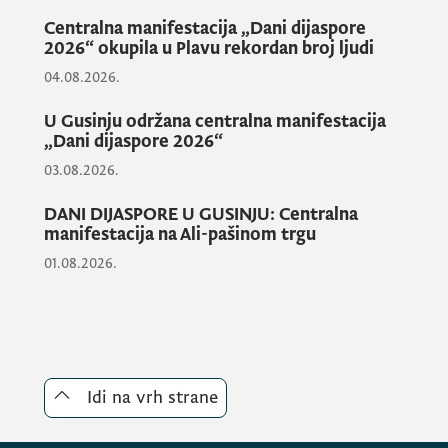
Centralna manifestacija „Dani dijaspore
2026“ okupila u Plavu rekordan broj ljudi
04.08.2026.
U Gusinju održana centralna manifestacija
„Dani dijaspore 2026“
03.08.2026.
DANI DIJASPORE U GUSINJU: Centralna
manifestacija na Ali-pašinom trgu
01.08.2026.
Podsjetivši na dostignuća od obnove
nezavisnosti do danas,
Ana Zeković
je kazala
da je važno nastaviti putem razvoja i jačanja
Crne Gore, njene demokratije i vladavine
prava. "Na nama je da pokažemo da smo
Idi na vrh strane
spremni da se suočimo sa izazovima i da
preuzmemo odgovornosti za nove naraštaje