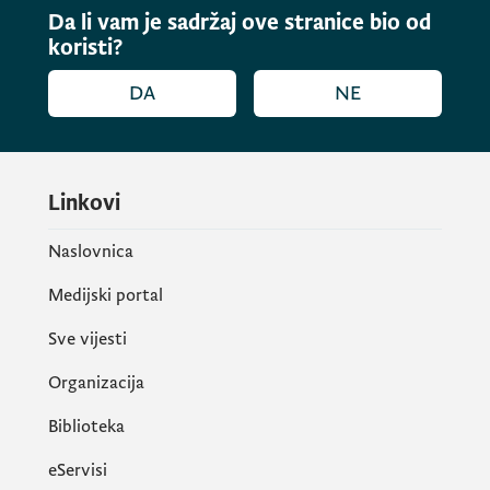
i budućnost Crne Gore".
Da li vam je sadržaj ove stranice bio od
koristi?
DA
NE
Linkovi
Naslovnica
Medijski portal
Sve vijesti
Organizacija
V d. direktora Uprave za saradnju s
Biblioteka
diijasporom-iseljenicima
Arben Jakupi
je
zahvalio dijaspori na privrženosti domovini i
eServisi