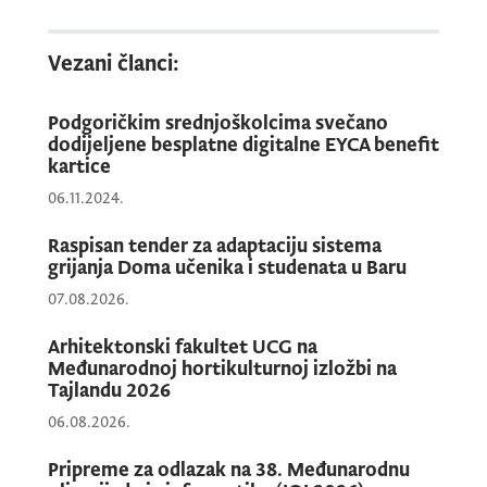
Nagrada je dodijeljena tokom 42. godišnje
EYCA Konferencije i Generalne skupštine koja
Vezani članci:
je održana u Tirani od 9. do 12. juna, a o
pobjedniku su odlučivale 34 članice
Podgoričkim srednjoškolcima svečano
asocijacije iz cijele Evrope.
dodijeljene besplatne digitalne EYCA benefit
kartice
Ova nagrada prepoznaje inicijativu
„From
06.11.2024.
Card to Platform: The Digital Transformation
Raspisan tender za adaptaciju sistema
of the European Youth Card in Montenegro“
grijanja Doma učenika i studenata u Baru
- digitalnu transformaciju Evropske
07.08.2026.
omladinske kartice
(EYC)
iz tradicionalne
fizičke benefit kartice u savremenu digitalnu
Arhitektonski fakultet UCG na
Međunarodnoj hortikulturnoj izložbi na
platformu koja mladima omogućava
Tajlandu 2026
jednostavniji pristup popustima,
06.08.2026.
informacijama, prilikama za mobilnost,
neformalno obrazovanje i drugim sadržajima
Pripreme za odlazak na 38. Međunarodnu