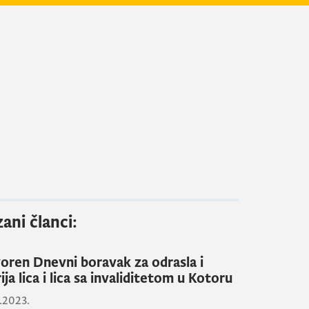
ani članci:
oren Dnevni boravak za odrasla i
ija lica i lica sa invaliditetom u Kotoru
9.2023.