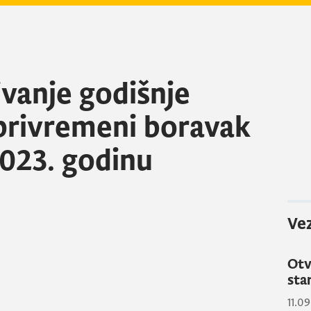
ivanje godišnje
privremeni boravak
2023. godinu
Vez
Otv
star
11.0