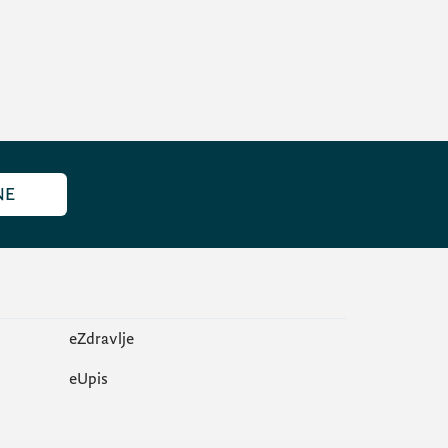
NE
eZdravlje
еUpis