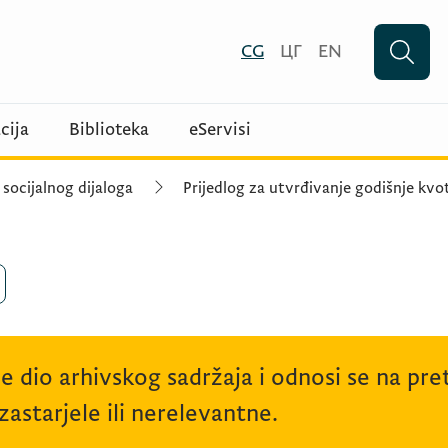
CG
ЦГ
EN
cija
Biblioteka
eServisi
 socijalnog dijaloga
Prijedlog za utvrđivanje godišnje kvo
je dio arhivskog sadržaja i odnosi se na p
astarjele ili nerelevantne.