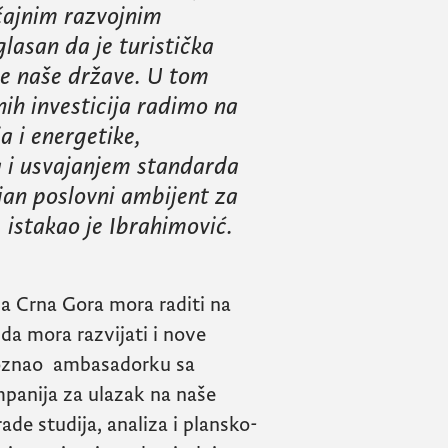
čajnim razvojnim
lasan da je turistička
je naše države. U tom
nih investicija radimo na
a i energetike,
 i usvajanjem standarda
an poslovni ambijent za
,
istakao je Ibrahimović.
da Crna Gora mora raditi na
da mora razvijati i nove
upoznao ambasadorku sa
panija za ulazak na naše
ade studija, analiza i plansko-