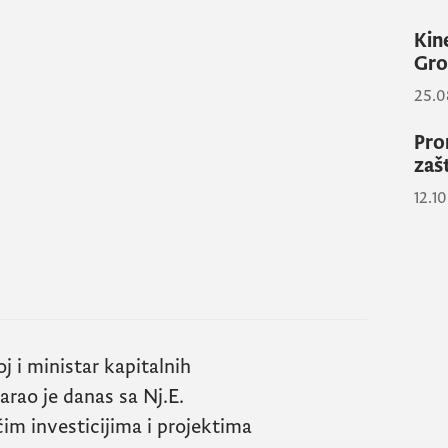
Kin
Gro
25.0
Pro
zaš
12.1
j i ministar kapitalnih
rao je danas sa Nj.E.
m investicijima i projektima