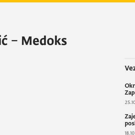
ić – Medoks
Vez
Okr
Zap
25.1
Zaj
pos
18.1