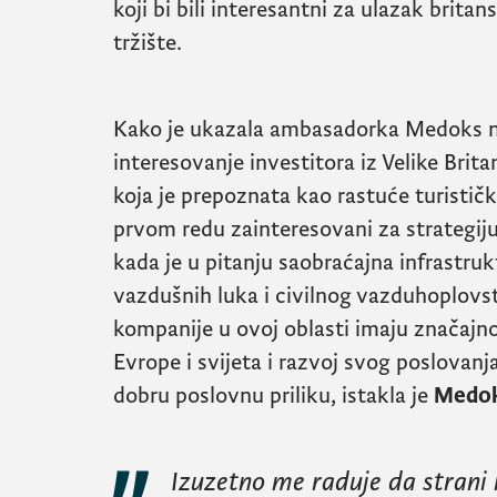
koji bi bili interesantni za ulazak brit
tržište.
Kako je ukazala ambasadorka Medoks n
interesovanje investitora iz Velike Brita
koja je prepoznata kao rastuće turističko
prvom redu zainteresovani za strategij
kada je u pitanju saobraćajna infrastruk
vazdušnih luka i civilnog vazduhoplovs
kompanije u ovoj oblasti imaju značajno
Evrope i svijeta i razvoj svog poslovan
dobru poslovnu priliku, istakla je
Medo
Izuzetno me raduje da strani 