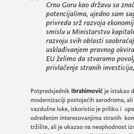
Crnu Goru kao državu sa zna
potencijalima, ujedno sam sag
privreda srž razvoja ekonomi
smislu u Ministarstvu kapital
razvoju svih oblasti saobraćaj
usklađivanjem pravnog okvira
EU želimo da stvaramo povolj
privlačenje stranih investicija
Potpredsjednik
Ibrahimović
je istakao 
modernizaciji postojećih aerodroma, ali 
vazdušne luke, iskoristio je priliku i 
određenim interesovanjima stranih kom
tržište, ali je ukazao na neophodnost izr