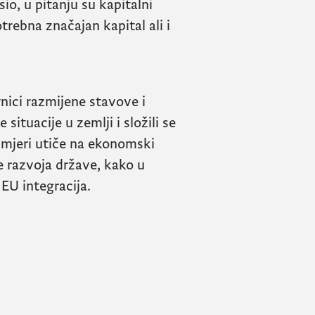
io, u pitanju su kapitalni
otrebna značajan kapital ali i
rnici razmijene stavove i
situacije u zemlji i složili se
 mjeri utiče na ekonomski
je razvoja države, kako u
EU integracija.