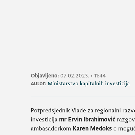
Objavljeno:
07.02.2023.
•
11:44
Autor:
Ministarstvo kapitalnih investicija
Potpredsjednik Vlade za regionalni razvo
investicija
mr Ervin Ibrahimović
razgova
ambasadorkom
Karen Medoks
o mogući