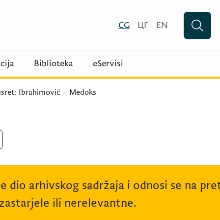
CG
ЦГ
EN
cija
Biblioteka
eServisi
usret: Ibrahimović – Medoks
je dio arhivskog sadržaja i odnosi se na p
astarjele ili nerelevantne.