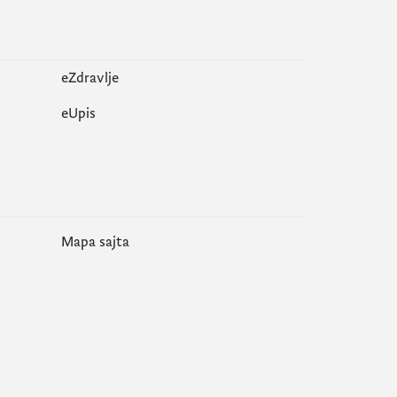
eZdravlje
еUpis
Mapa sajta