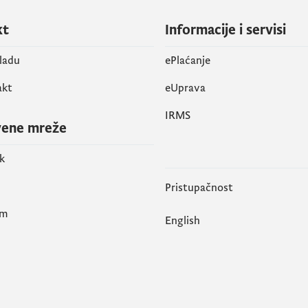
kt
Informacije i servisi
vladu
ePlaćanje
akt
eUprava
IRMS
vene mreže
k
Pristupačnost
am
English