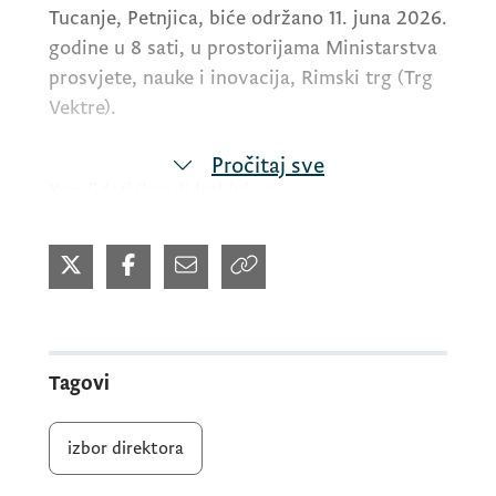
Tucanje, Petnjica, biće održano 11. juna 2026.
godine u 8 sati, u prostorijama Ministarstva
prosvjete, nauke i inovacija, Rimski trg (Trg
Vektre).
Pročitaj sve
Kandidati/kandidatkinje su:
- Sabina Čivović
Za sve dodatne informacije možete se
Tagovi
obratiti Bošku Lazareviću na email adresu:
bosko.lazarevic@mpni.gov.me
izbor direktora