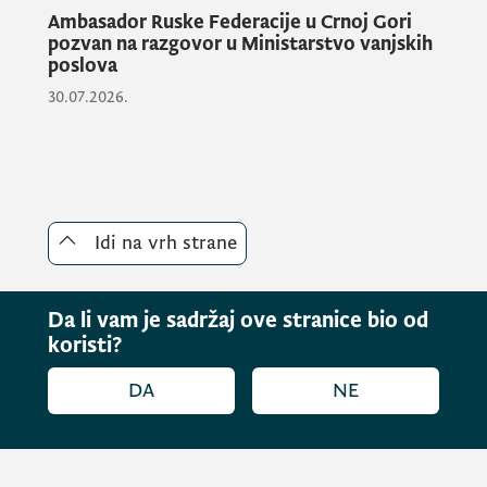
je da je zatraže pravovremeno od
Ambasador Ruske Federacije u Crnoj Gori
pozvan na razgovor u Ministarstvo vanjskih
Ministarstva vanjskih poslova dopisom na
poslova
adrese:
danilo.m.pavlicic@gmail.com
i
30.07.2026.
danilo.pavlicic@mfa.gov.me
.
Idi na vrh strane
Da li vam je sadržaj ove stranice bio od
koristi?
DA
NE