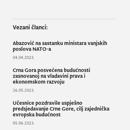
vanjskih poslova Dritan Abazović i šef
diplomatije Republike Sjeverne Makedonije
Bujar Osmani daće izjave za javnost
u 11:45h
Vezani članci:
u Vili „Gorica“
.
Abazović na sastanku ministara vanjskih
poslova NATO-a
Služba za odnose sa javnošću Vlade Crne
Gore obezbijediće medijima fotografije i
04.04.2023.
video snimke sa uvodnog sastanka, kao i sa
Crna Gora posvećena budućnosti
press konferencije.
zasnovanoj na vladavini prava i
ekonomskom razvoju
26.05.2023.
Predstavnici medija ulaze u Vilu „Gorica“
korišćenjem godišnje akreditacione kartice
Učesnice pozdravile uspješno
predsjedavanje Crne Gore, cilj zajednička
Vlade koja važi uz lični identifikacioni
evropska budućnost
dokument. Novinari, foto-reporteri i
05.06.2023.
snimatelji koji nemaju akreditaciju potrebno