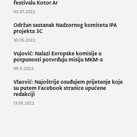
festivalu Kotor Ar
koji se prepoznaje u regionu, Evropi i
02.07.2022.
Americi brendira Crnu Goru kao kulturno-
turističku destinaciju i u izuzetnoj mjeri
Održan sastanak Nadzornog komiteta IPA
projekta 3C
utiče na promociju džez muzike u našoj
30.05.2022.
državi”, rekla je Vlaović.
Vujović: Nalazi Evropske komisije u
potpunosti potvrđuju misiju MKM-a
Prema njenim riječima, ekskluzivost koja se
09.11.2023.
Crnoj Gori nudi u smislu dolaska
najeminentnijih džez umjetnika današnjice
Vlaović: Najoštrije osuđujem prijetenje koje
su putem Facebook stranice upućene
garantuje najveći nivo prepoznatljivosti
redakciji
ovog festivala.
13.05.2022.
“Sa ovim važnim kulturnim događajem
dijelim moju vizuju crnogorske kulture -
kultura i razmjena umjetnika i ideja bez