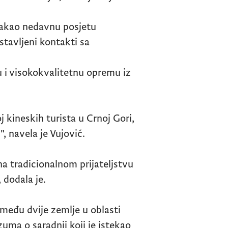
stakao nedavnu posjetu
tavljeni kontakti sa
 i visokokvalitetnu opremu iz
 kineskih turista u Crnoj Gori,
, navela je Vujović.
na tradicionalnom prijateljstvu
 dodala je.
između dvije zemlje u oblasti
zuma o saradnji koji je istekao