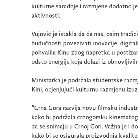
kulturne saradnje i razmjene dodatno je
aktivnosti.
Vujović je istakla da će nas, osim tradic
budućnosti povezivati inovacije, digitaln
pohvalila Kinu zbog napretka u postizan
odsto energije koja dolazi iz obnovljivih
Ministarka je podržala studentske razmj
Kini, ocjenjujući kulturnu razmjenu izu
“Crna Gora razvija novu filmsku industri
kako bi podržala crnogorsku kinematogra
da se snimaju u Crnoj Gori. Važna je i 
kako bi se osigurala proizvodnja kvalitet