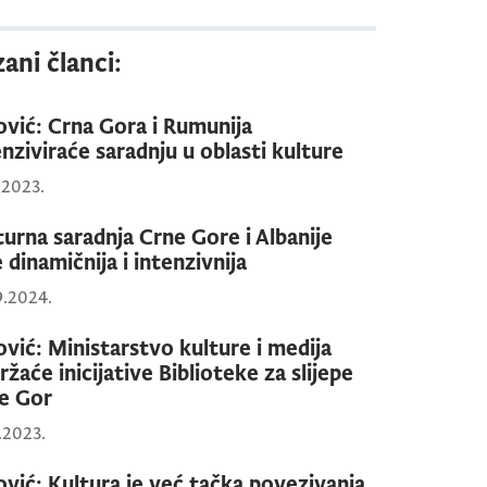
ani članci:
ović: Crna Gora i Rumunija
enziviraće saradnju u oblasti kulture
1.2023.
turna saradnja Crne Gore i Albanije
 dinamičnija i intenzivnija
9.2024.
ović: Ministarstvo kulture i medija
ržaće inicijative Biblioteke za slijepe
e Gor
1.2023.
ović: Kultura je već tačka povezivanja