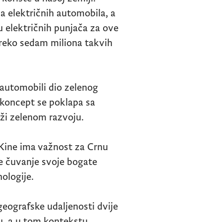
na električnih automobila, a
 električnih punjača za ove
preko sedam miliona takvih
 automobili dio zelenog
j koncept se poklapa sa
eži zelenom razvoju.
r Kine ima važnost za Crnu
e čuvanje svoje bogate
ologije.
geografske udaljenosti dvije
ju, a u tom kontekstu,