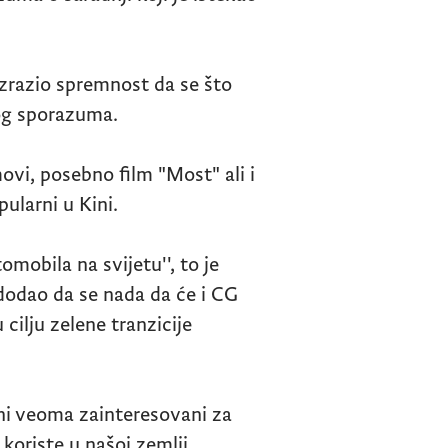
izrazio spremnost da se što
og sporazuma.
movi, posebno film "Most" ali i
pularni u Kini.
mobila na svijetu'', to je
dodao da se nada da će i CG
 cilju zelene tranzicije
ini veoma zainteresovani za
koriste u našoj zemlji.