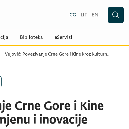
CG
ЦГ
EN
cija
Biblioteka
eServisi
Vujović: Povezivanje Crne Gore i Kine kroz kulturn
...
je Crne Gore i Kine
jenu i inovacije