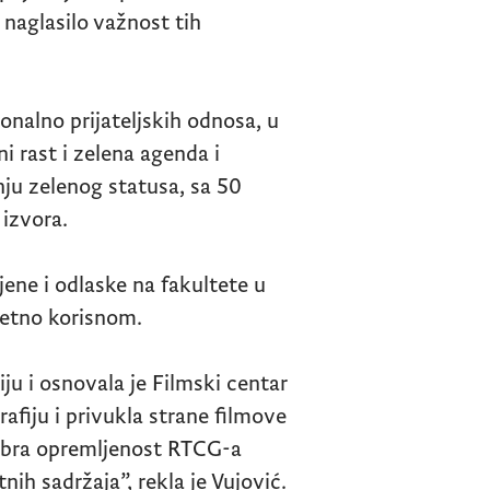
 naglasilo važnost tih
ionalno prijateljskih odnosa, u
i rast i zelena agenda i
ju zelenog statusa, sa 50
 izvora.
ene i odlaske na fakultete u
zetno korisnom.
ju i osnovala je Filmski centar
fiju i privukla strane filmove
dobra opremljenost RTCG-a
nih sadržaja”, rekla je Vujović.