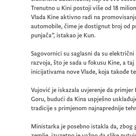
Trenutno u Kini postoji više od 18 milio
Vlada Kine aktivno radi na promovisanju
automobile, čime je dostignut broj od 
punjača”, istakao je Kun.
Sagovornici su saglasni da su električni
razvoja, što je sada u fokusu Kine, a ta
inicijativama nove Vlade, koja takođe t
Vujović je iskazala uvjerenje da primje
Goru, budući da Kina uspješno usklađuj
tradicije s primjenom najnaprednije tehn
Ministarka je posebno istakla da, zbog 
zemlje, izuzetno je važno da slike putu