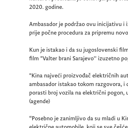
2020. godine.
Ambasador je podržao ovu inicijativu i 
prije počne procedura za pripremu nov
Kun je istakao i da su jugoslovenski fil
film "Valter brani Sarajevo'' izuzetno po
"Kina najveći proizvođač električnih auto
ambasador istakao tokom razgovora, i 
porasti broj vozila na električni pogon, u
(agende)
“Posebno je zanimljivo da su mladi u K
električne automobile, koji se sve češće 