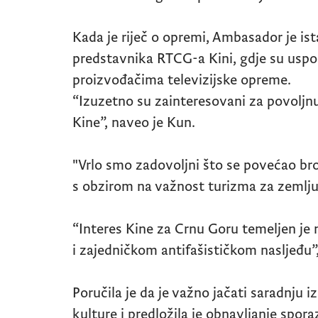
Kada je riječ o opremi, Ambasador je i
predstavnika RTCG-a Kini, gdje su uspos
proizvođačima televizijske opreme.
“Izuzetno su zainteresovani za povoljnu
Kine”, naveo je Kun.
"Vrlo smo zadovoljni što se povećao broj
s obzirom na važnost turizma za zemlju"
“Interes Kine za Crnu Goru temeljen je 
i zajedničkom antifašističkom nasljeđu”,
Poručila je da je važno jačati saradnju 
kulture i predložila je obnavljanje spora