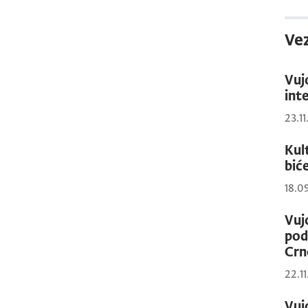
Vez
Vuj
int
23.1
Kul
biće
18.0
Vuj
pod
Crn
22.1
Vuj