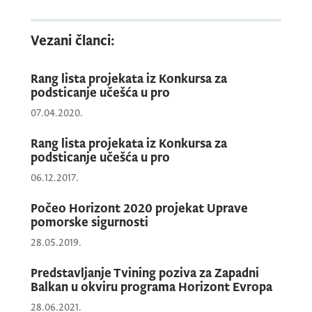
• „
Digital Transformation for Building
Vezani članci:
Democratic Resilience
“ - Univerzitet Crne
Gore
Rang lista projekata iz Konkursa za
podsticanje učešća u pro
07.04.2020.
• „
ERA-CAREERS: From Charter to Practice –
Rang lista projekata iz Konkursa za
Strengthening Research Careers Through
podsticanje učešća u pro
Capacity Building and Communities of
06.12.2017.
Practice“
- Univerzitet Crne Gore, Naučno-
tehnološki park Crne Gore
Počeo Horizont 2020 projekat Uprave
pomorske sigurnosti
28.05.2019.
•
„Innovative Technologies for Massive
Predstavljanje Tvining poziva za Zapadni
Renewables Integration into The Grid“
-
Balkan u okviru programa Horizont Evropa
Univerzitet Crne Gore, d.o.o.
BIXBIT
Bijelo
28.06.2021.