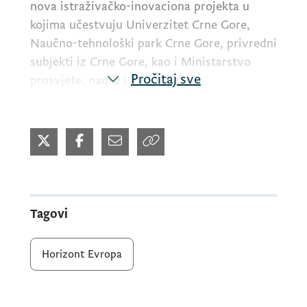
nova istraživačko-inovaciona projekta u
kojima učestvuju Univerzitet Crne Gore,
Naučno-tehnološki park Crne Gore, privredni
subjekti iz Crne Gore, kao i Ministarstvo
Pročitaj sve
prosvjete, nauke i inovacija.
Ukupna vrijednost odobrenih sredstava za
crnogorske organizacije iznosi 1.238.141,00
eura, čime se dodatno jačaju nacionalni
istraživačko-inovacioni kapaciteti i doprinosi
snažnijem pozicioniranju Crne Gore u
Tagovi
Evropskom istraživačkom prostoru.
Horizont Evropa
Crnogorske institucije učestvuju u sljedećim
projektima: