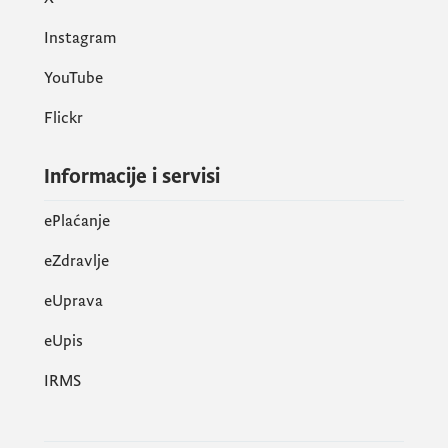
Instagram
YouTube
Flickr
Informacije i servisi
ePlaćanje
eZdravlje
eUprava
еUpis
IRMS