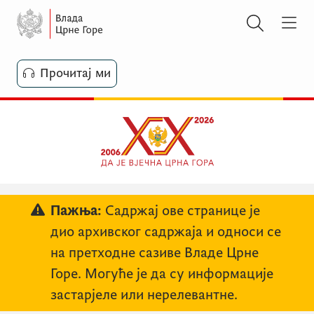
Прочитај ми
Пажња:
Садржај ове странице је
дио архивског садржаја и односи се
на претходне сазиве Владе Црне
Горе. Могуће је да су информације
застарјеле или нерелевантне.