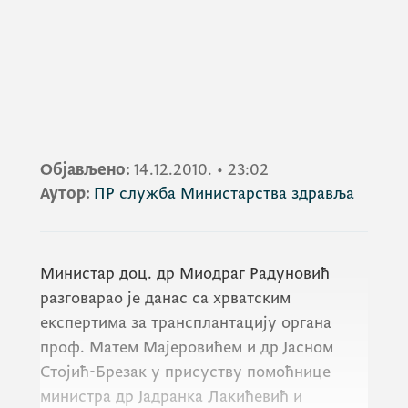
Објављено:
14.12.2010.
•
23:02
Аутор:
ПР служба Министарства здравља
Министар доц. др Миодраг Радуновић
разговарао је данас са хрватским
експертима за трансплантацију органа
проф. Матем Мајеровићем и др Јасном
Стојић-Брезак у присуству помоћнице
министра др Јадранка Лакићевић и