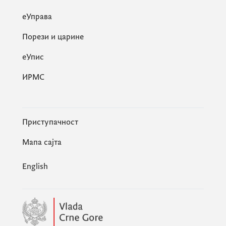
еУправа
Порези и царине
eУпис
ИРМС
Приступачност
Мапа сајта
English