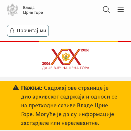
Прочитај ми
Пажња:
Садржај ове странице је
дио архивског садржаја и односи се
на претходне сазиве Владе Црне
Горе. Могуће је да су информације
застарјеле или нерелевантне.