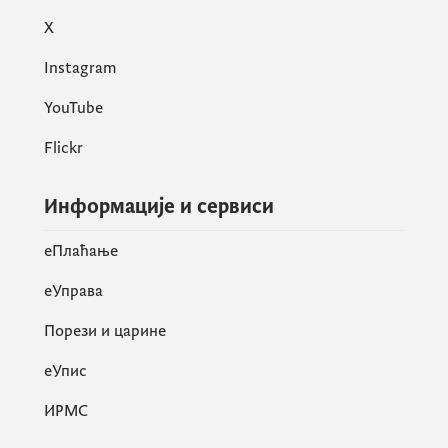
X
Instagram
YouTube
Flickr
Информације и сервиси
eПлаћање
еУправа
Порези и царине
eУпис
ИРМС