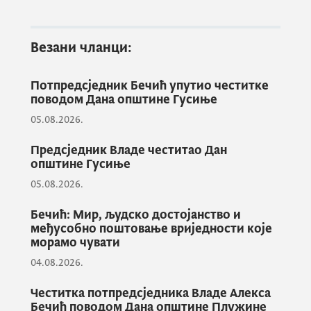
Везани чланци:
Потпредсједник Бечић упутио честитке
поводом Дана општине Гусиње
05.08.2026.
Предсједник Владе честитао Дан
општине Гусиње
05.08.2026.
Бечић: Мир, људско достојанство и
међусобно поштовање вриједности које
морамо чувати
04.08.2026.
Честитка потпредсједника Владе Алекса
Бечић поводом Дана општине Плужине