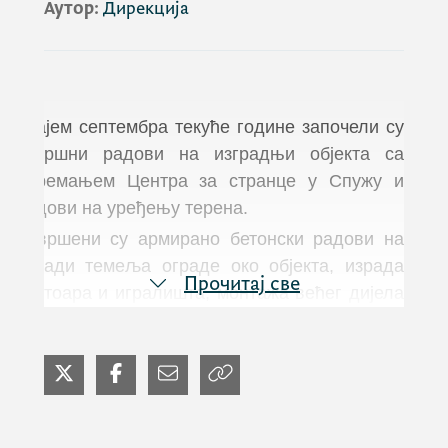
Аутор:
Дирекција
Крајем септембра текуће године започели су
завршни радови
на изградњи објекта са
опремањем Центра за странце у Спужу и
радови на уређењу терена.
Завршени су армирано бетонски радови на
изради темеља ограде око објекта, израда
Прочитај све
тротоара и игралишта, монтажа већег дијела
ограде, као и груби грађевински радови на
изградњи портирнице и портала.
У току су радови на изради саобраћајнице и
паркинга, монтажа преосталог дијела ограде,
као и завршни радови унутар објекта.