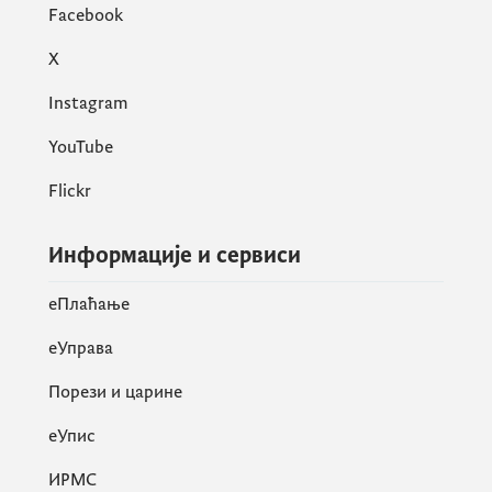
Facebook
X
Instagram
YouTube
Flickr
Информације и сервиси
eПлаћање
еУправа
Порези и царине
eУпис
ИРМС