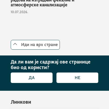
радова на изградњи фекалне и
атмосферске канализације
10.07.2026.
Иди на врх стране
Да ли вам је садржај ове странице
био од користи?
ДА
НЕ
Линкови