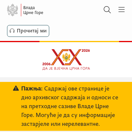
Прочитај ми
Пажња:
Садржај ове странице је
дио архивског садржаја и односи се
на претходне сазиве Владе Црне
Горе. Могуће је да су информације
застарјеле или нерелевантне.