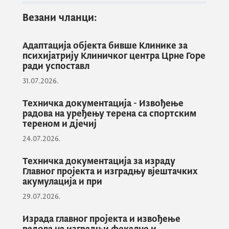
Радове изводи предузеће ИГП " Фидија "
Везани чланци:
Д.О.О. из Подгорице.
Адаптација објекта бивше Клинике за
психијатрију Клиничког центра Црне Горе
ради успоставл
31.07.2026.
Техничка документација - Извођење
радова на уређењу терена са спортским
тереном и дјечиј
24.07.2026.
Техничка документација за израду
Главног пројекта и изградњу вјештачких
акумулација и при
29.07.2026.
Израда главног пројекта и извођење