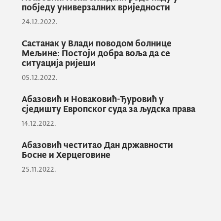
побједу универзалних вриједности
Директор ДФЦ-а за Западни Балкан се, у
разговору са потпредсједником Владе
24.12.2022.
Црне Горе, сагласио са чињеницом да је
Састанак у Влади поводом болнице
Црна Гора земља изванредних природних
Мељине: Постоји добра воља да се
ресурса.
ситуација ријеши
05.12.2022.
Абазовић и Новаковић-Ђуровић у
Потпредсједник Абазовић је са
сједишту Европског суда за људска права
Јовановићем разговарао и о могућностима
14.12.2022.
финансирања пројеката из области
пољопривреде, енергетике,
Абазовић честитао Дан државности
инфраструктуре и туризма.
Босне и Херцеговине
Потпредсједник Владе Црне Горе је
25.11.2022.
истакао да је обавеза нове Владе да створи
све предуслове како би Црна Гора била
што атрактивнија, како за инвеститоре из
Сједињених Америчких Држава, тако и из