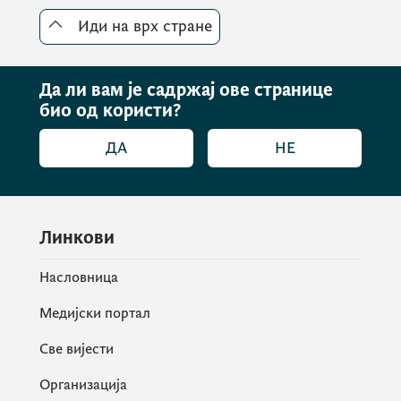
других партнерских земаља.
Иди на врх стране
Да ли вам је садржај ове странице
био од користи?
ДА
НЕ
Линкови
Насловница
Медијски портал
Све вијести
Организација