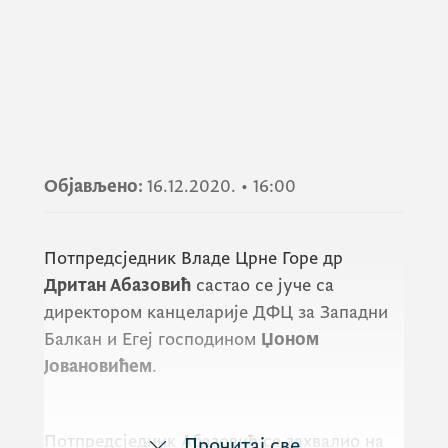
Објављено:
16.12.2020.
•
16:00
Потпредсједник Владе Црне Горе др
Дритан Абазовић
састао се јуче са
директором канцеларије ДФЦ за Западни
Балкан и Егеј господином
Џоном
Јовановићем
.
Потпредсједник Абазовић се захвалио на
Прочитај све