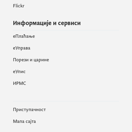
Flickr
Информације и сервиси
eПлаћање
еУправа
Порези и царине
eУпис
ИРМС
Приступачност
Мапа сајта