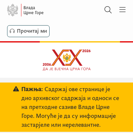
Прочитај ми
Пажња:
Садржај ове странице је
дио архивског садржаја и односи се
на претходне сазиве Владе Црне
Горе. Могуће је да су информације
застарјеле или нерелевантне.