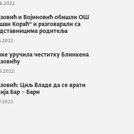
6.2022.
зовић и Војиновић обишли ОШ
шан Кораћ" и разговарали са
дставницима родитеља
8.2022.
нке уручила честитку Блинкена
зовићу
5.2022.
зовић: Циљ Владе да се врати
ија Бар – Бари
9.2022.