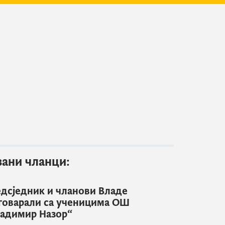
зани чланци:
дсједник и чланови Владе
говарали са ученицима ОШ
адимир Назор“