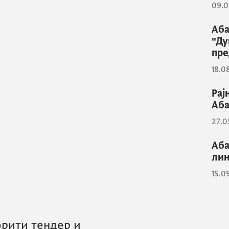
09.0
Аба
"Ду
пре
18.0
Рај
Аба
27.0
Аба
лин
15.0
орити тендер и