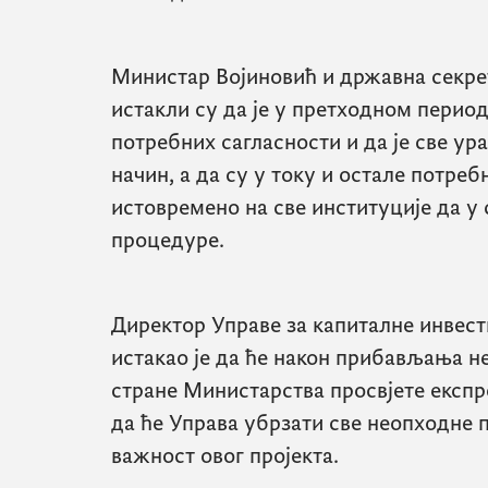
Министар Војиновић и државна секре
истакли су да је у претходном перио
потребних сагласности и да је све ур
начин, а да су у току и остале потре
истовремено на све институције да у 
процедуре.
Директор Управе за капиталне инвес
истакао је да ће након прибављања 
стране Министарства просвјете експр
да ће Управа убрзати све неопходне 
важност овог пројекта.