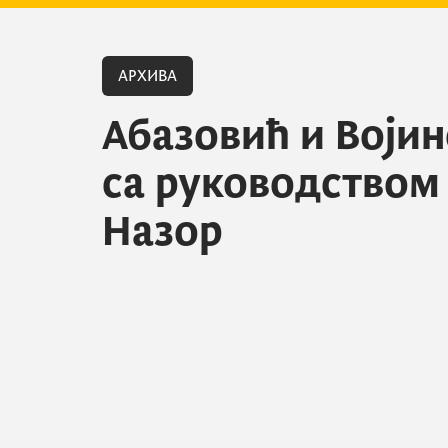
АРХИВА
Абазовић и Воји
са руководство
Назор