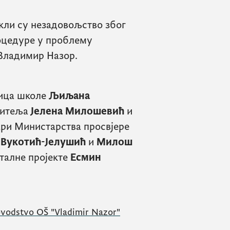
кли су незадовољство због
роцедуре у проблему
Владимир Назор.
рица школе
Љиљана
дитеља
Јелена Милошевић
и
ари Министарства просвјере
 Вукотић-Јелушић
и
Милош
талне пројекте
Есмин