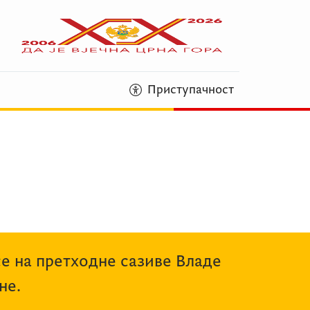
Приступачност
се на претходне сазиве Владе
не.