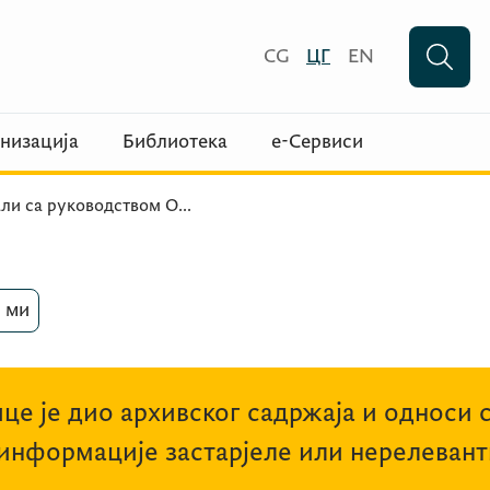
CG
ЦГ
EN
низација
Библиотека
е-Сервиси
али са руководством О
...
 ми
це је дио архивског садржаја и односи 
 информације застарјеле или нерелевант