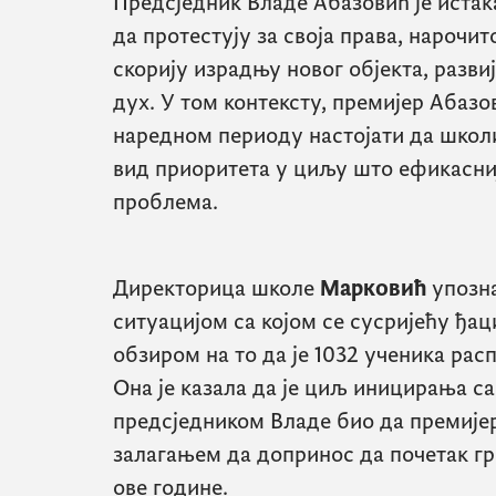
Предсједник Владе Абазовић је иста
да протестују за своја права, нарочит
скорију израдњу новог објекта, развиј
дух. У том контексту, премијер Абазов
наредном периоду настојати да школ
вид приоритета у циљу што ефикасни
проблема.
Директорица школе
Марковић
упозна
ситуацијом са којом се сусријећу ђац
обзиром на то да је 1032 ученика рас
Она је казала да је циљ иницирања с
предсједником Владе био да премије
залагањем да допринос да почетак гр
ове године.