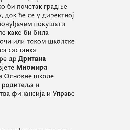
ко би почетак градње
, док ће се у директној
понуђачем покушати
е како би била
очи или током школске
 са састанка
оре др
Дритана
вјете
Миомира
м Основне школе
м родитеља и
ва финансија и Управе