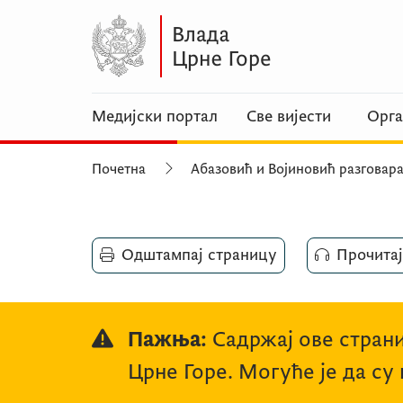
Медијски портал
Све вијести
Орга
Почетна
Абазовић и Војиновић разговар
Одштампај страницу
Прочитај
Пажња:
Садржај ове страни
Црне Горе. Могуће је да су