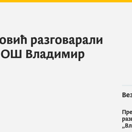
новић разговарали
м ОШ Владимир
Ве
Пре
раз
„Вл