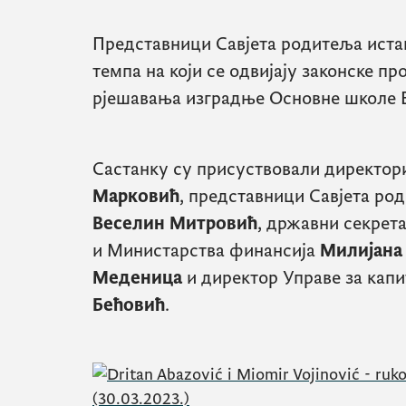
Представници Савјета родитеља иста
темпа на који се одвијају законске п
рјешавања изградње Основне школе 
Састанку су присуствовали директо
Марковић
, представници Савјета ро
Веселин Митровић
, државни секрет
и Министарства финансија
Милијана
Меденица
и директор Управе за капи
Бећовић
.