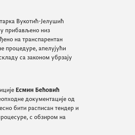
тарка Вукотић-Јелушић
ду прибављено низ
ађено на транспарентан
бне процедуре, апелујући
складу са законом убрзају
тиције
Есмин Бећовић
неопходне документације од
есно бити расписан тендер и
процесуре, с обзиром на