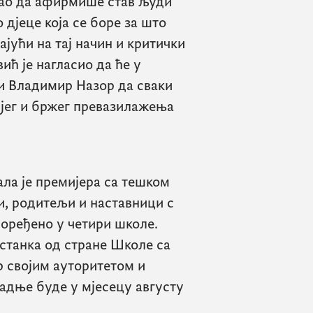
као да афирмише став људи
о дјеце која се боре за што
ајући на тај начин и критички
ић је нагласио да ће у
и Владимир Назор да сваки
јег и бржег превазилажења
ла је премијера са тешком
и, родитељи и наставници с
поређено у четири школе.
астанка од стране Школе са
р својим ауторитетом и
адње буде у мјесецу августу