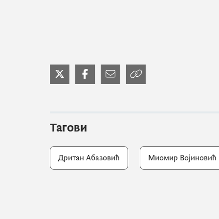
Тагови
Дритан Абазовић
Миомир Војиновић