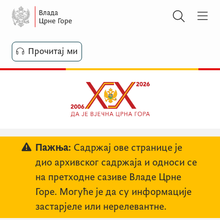
Прочитај ми
Пажња:
Садржај ове странице је
дио архивског садржаја и односи се
на претходне сазиве Владе Црне
Горе. Могуће је да су информације
застарјеле или нерелевантне.