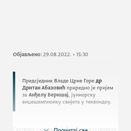
Објављено:
29.08.2022.
•
15:30
Предсједник Владе Црне Горе
др
Дритан Абазовић
приредио је пријем
за
Анђелу Беришај
, јуниорску
вицешампионку свијета у теквондоу.
Састанку су, поред Анђеле, присуствовали
Прочитај све