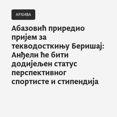
АРХИВА
Абазовић приредио
пријем за
текводосткињу Беришај:
Анђели ће бити
додијељен статус
перспективног
спортисте и стипендија