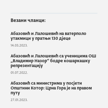
наших спортиста, истичући да се искрено
нада да ће Анђела освојити медаљу на
Олимпијским играма у Паризу.
Везани чланци:
Абазовић и Лалошевић на ватерполо
Министар спорта и младих Василије
утакмици у пратњи 130 дјеце
Лалошевић назначио је да Анђела има "x
14.03.2023.
фактор" који ће је одвести у неслућене
Абазовић и Лалошевић са ученицима ОШ
спортске висине, наглашавајући значај
„Владимир Назор“ бодре кошаркашку
данашњег пријема код премијера који ће
репрезентацију
јавности скренути пажњу на ову
01.07.2022.
борилачку вјештину. Лалошевић је
назначио да ће у наредним данима са
Абазовић са министрима у посјети
Општини Котор: Црна Гора је на правом
представницима Црногорског олимпијског
путу
комитета водити разговор о томе да
27.01.2023.
Анђела Беришај добије статус