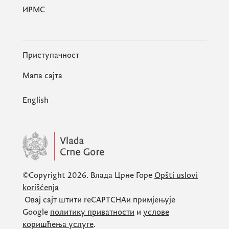
ИРМС
Приступачност
Мапа сајта
English
©Copyright 2026.
Влада Црне Горе
Opšti uslovi
korišćenja
Овај сајт штити
reCAPTCHA
и примјењује
Google
политику приватности
и
услове
коришћења услуге
.