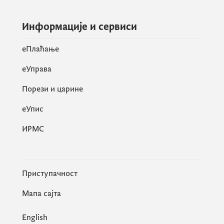
Информације и сервиси
eПлаћање
еУправа
Порези и царине
eУпис
ИРМС
Приступачност
Мапа сајта
English