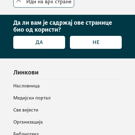
Иди на врх стране
Да ли вам је садржај ове странице
био од користи?
ДА
НЕ
Линкови
Насловница
Медијски портал
Све вијести
Организација
Библиотека