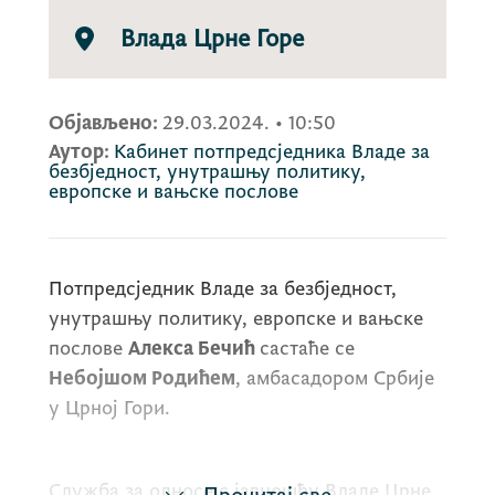
Влада Црне Горе
Објављено:
29.03.2024.
•
10:50
Аутор:
Кабинет потпредсједника Владе за
безбједност, унутрашњу политику,
европске и вањске послове
Потпредсједник Владе за безбједност,
унутрашњу политику, европске и вањске
послове
Алекса Бечић
састаће се
Небојшом Родићем
, амбасадором Србије
у Црној Гори.
Служба за односе с јавношћу Владе Црне