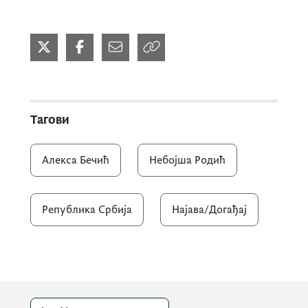
Тагови
Алекса Бечић
Небојша Родић
Република Србија
Најава/Догађај