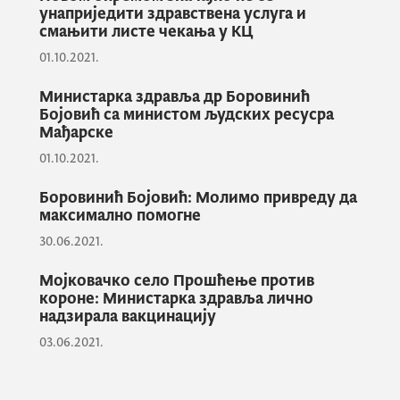
држави. Наш основни циљ је да сви
унаприједити здравствена услуга и
смањити листе чекања у КЦ
добровољни даваоци крви морају да буду
једнако уважени, било гдје да се они
01.10.2021.
налазе. Добровољним давалаштвом
Министарка здравља др Боровинић
неминовно спасавају људске зивоте,
Бојовић са министом људских ресусра
једнако и у Подгорици, Никшићу,
Мађарске
Рожајама, Бару, Плаву, дакле у свакој
01.10.2021.
општини државе Црне Горе“, нагласила је
Боровинић Бојовић: Молимо привреду да
министарка.
максимално помогне
30.06.2021.
Након отварања вакциналног пункта,
Мојковачко село Прошћење против
министарка је присуствовала додјели
короне: Министарка здравља лично
надзирала вакцинацију
признања за добровољно давалаштво крви
у СО Никшић.
03.06.2021.