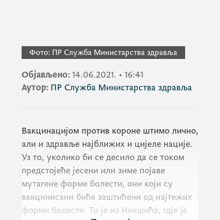
Фото:
ПР Служба Министарства здравља
Објављено:
14.06.2021.
•
16:41
Аутор:
ПР Служба Министарства здравља
Вакцинацијом против короне штимо лично,
али и здравље најближих и цијеле нације.
Уз то, уколико би се десило да се током
предстојеће јесени или зиме појаве
мутагене форме болести, они који су
вакцинисани биће заштићени од најтежих
форми болести. То је из Никшића, гдје је