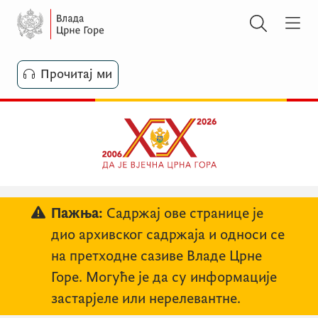
Прочитај ми
Пажња:
Садржај ове странице је
дио архивског садржаја и односи се
на претходне сазиве Владе Црне
Горе. Могуће је да су информације
застарјеле или нерелевантне.