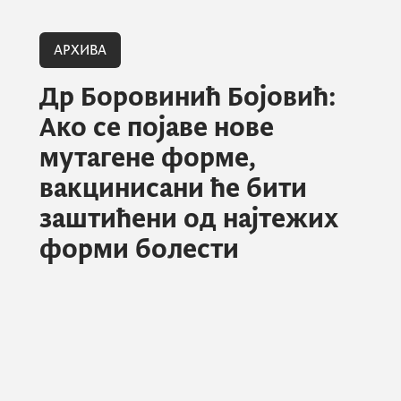
АРХИВА
Др Боровинић Бојовић:
Ако се појаве нове
мутагене форме,
вакцинисани ће бити
заштићени од најтежих
форми болести