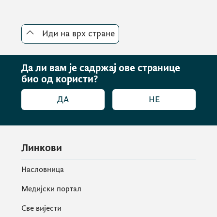
Иди на врх стране
Да ли вам је садржај ове странице
био од користи?
ДА
НЕ
Линкови
Насловница
Медијски портал
Све вијести