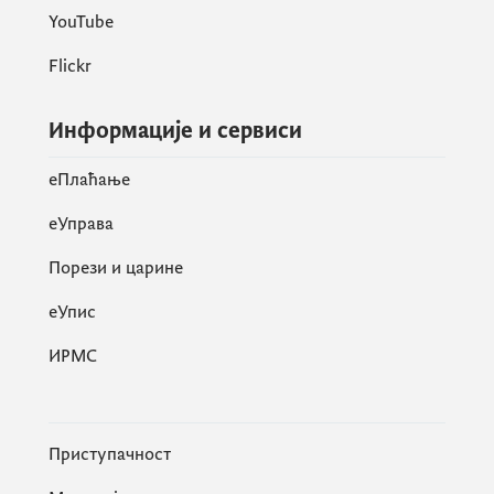
YouTube
Flickr
Информације и сервиси
eПлаћање
еУправа
Порези и царине
eУпис
ИРМС
Приступачност