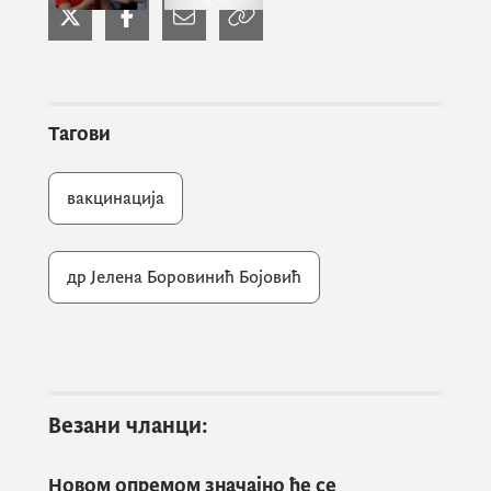
мутагене форме болести, они
који су вакцинисани биће
заштићени од најтежих форми
болести као и од смртног исхода.
У том смислу, додатно је важно
Тагови
да добровољни даваоци крви који
су наши хероји такође буду
вакцинисани, навела је др
вакцинација
Боровинић Бојовић.
др Јелена Боровинић Бојовић
Она је истакла да су добровољни даваоци
крви морају имати исти статус, ма гдје
живјели.
Везани чланци:
„Сваки добровољни давалац крви једнако
је важан гдје год да се он налази у нашој
Новом опремом значајно ће се