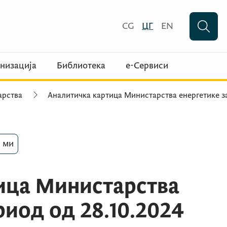
CG
ЦГ
EN
низација
Библиотека
е-Сервиси
арства
Аналитичка картица Министарства енергетике з
 ми
ица Министарства
риод од 28.10.2024