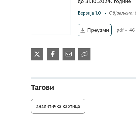
до 31.10.2024. године
Верзија
1.0
•
Објављено
:
Преузми
pdf
•
46
Тагови
аналитичка картица