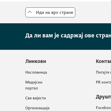
Иди на врх стране
Да ли вам је садржај ове стра
Линкови
Конта
Насловница
Питајте
Медијски
PR конт
портал
Друшт
Све вијести
Faceboo
Организација