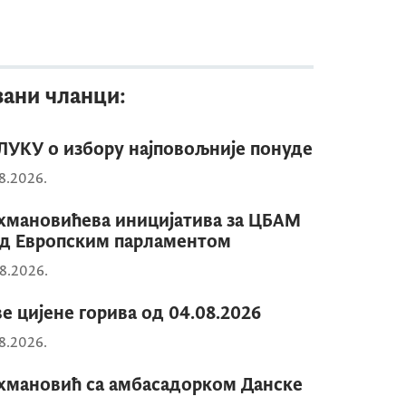
зани чланци:
УКУ о избору најповољније понуде
8.2026.
мановићева иницијатива за ЦБАМ
д Европским парламентом
8.2026.
е цијене горива од 04.08.2026
8.2026.
мановић са амбасадорком Данске