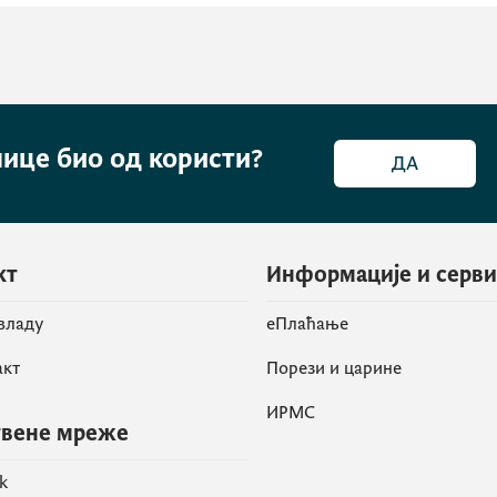
нице био од користи?
ДА
кт
Информације и серв
 владу
eПлаћање
акт
Порези и царине
ИРМС
вене мреже
k