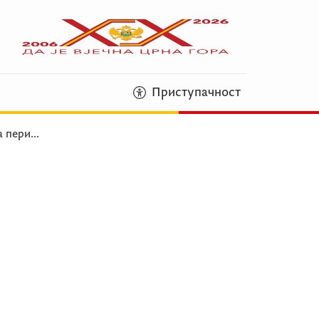
Приступачност
а пери
...