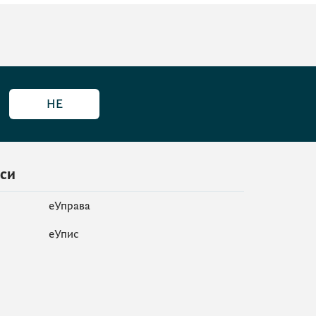
НЕ
иси
еУправа
eУпис