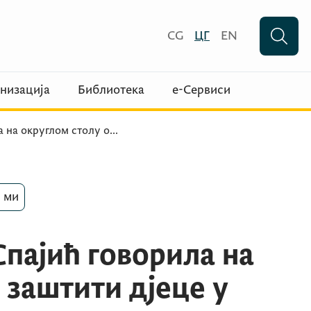
CG
ЦГ
EN
низација
Библиотека
е-Сервиси
а на округлом столу о
...
 ми
пајић говорила на
 заштити дјеце у