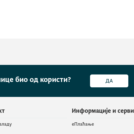
нице био од користи?
ДА
кт
Информације и серв
 владу
eПлаћање