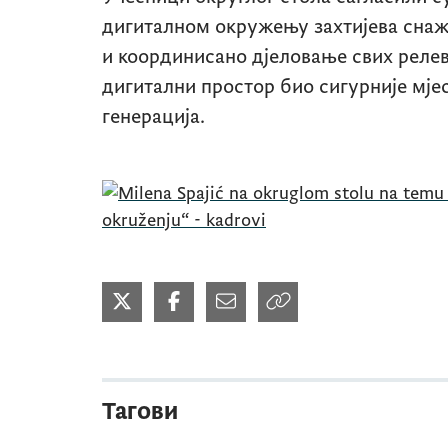
дигиталном окружењу захтијева сна
и координисано дјеловање свих релев
дигитални простор био сигурније мје
генерација.
Тагови