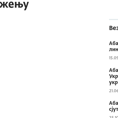
ужењу
Ве
Аба
лин
15.0
Аба
Укр
укр
21.0
Аба
сју
25.1