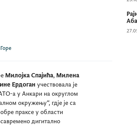
Рај
Аба
27.0
 Горе
ре
Милојка Спајића
,
Милена
ине Ердоган
учествовала је
АТО-а у Анкари на округлом
алном окружењу“, гдје је са
обре праксе у области
и савремено дигитално