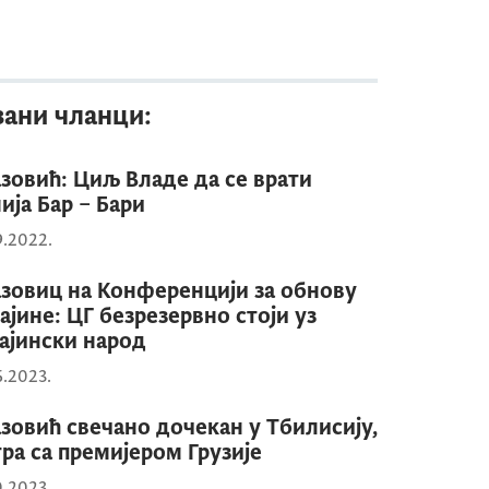
зани чланци:
зовић: Циљ Владе да се врати
ија Бар – Бари
9.2022.
зовиц на Конференцији за обнову
ајине: ЦГ безрезервно стоји уз
ајински народ
6.2023.
зовић свечано дочекан у Тбилисију,
тра са премијером Грузије
0.2023.