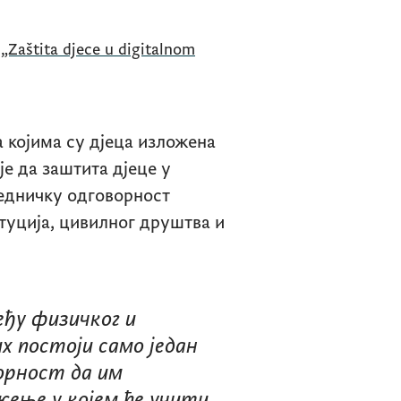
 којима су дјеца изложена
је да заштита дјеце у
едничку одговорност
туција, цивилног друштва и
еђу физичког и
х постоји само један
ворност да им
жење у којем ће учити,