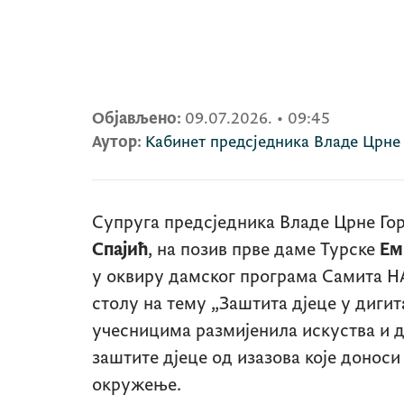
Објављено:
09.07.2026.
•
09:45
Аутор:
Кабинет предсједника Владе Црне
Супруга предсједника Владе Црне Го
Спајић
, на позив прве даме Турске
Ем
у оквиру дамског програма Самита Н
столу на тему „Заштита дјеце у дигит
учесницима размијенила искуства и д
заштите дјеце од изазова које донос
окружење.