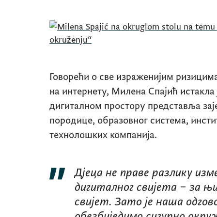
Говорећи о све израженијим ризицима
на интернету, Милена Спајић истакла 
дигиталном простору представља зај
породице, образовног система, инсти
технолошких компанија.
Дјеца не праве разлику изм
дигиталног свијета – за њи
свијет. Зато је наша одго
обезбиједимо сигурно окру