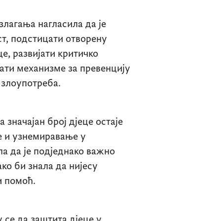
злагања нагласила да је
т, подстицати отворену
е, развијати критичко
ти механизме за превенцију
 злоупотреба.
а значајан број дјеце остаје
е и узнемиравање у
ла да је подједнако важно
ко би знала да нијесу
и помоћ.
 се да заштита дјеце у