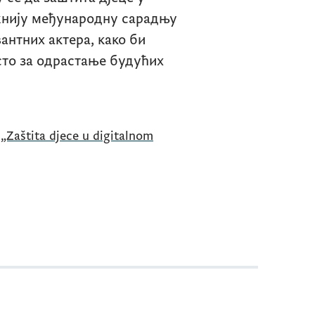
жнију међународну сарадњу
антних актера, како би
сто за одрастање будућих