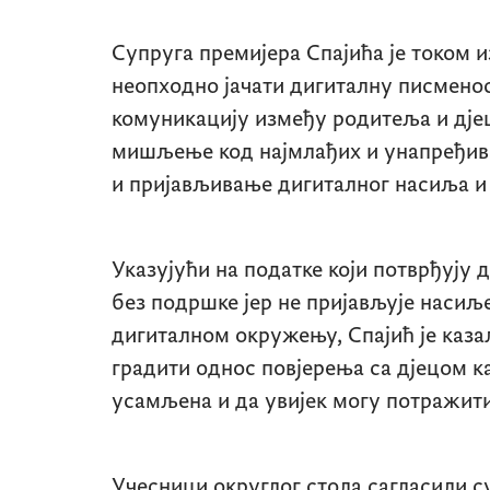
Супруга премијера Спајића је током и
неопходно јачати дигиталну писменос
комуникацију између родитеља и дјец
мишљење код најмлађих и унапређива
и пријављивање дигиталног насиља и
Указујући на податке који потврђују д
без подршке јер не пријављује насиљ
дигиталном окружењу, Спајић је каза
градити однос повјерења са дјецом ка
усамљена и да увијек могу потражит
Учесници округлог стола сагласили су