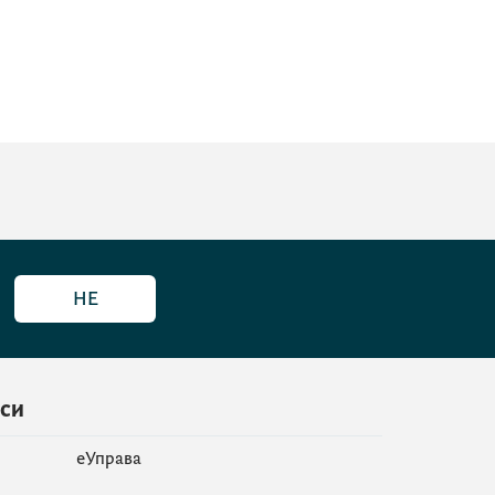
НЕ
иси
еУправа