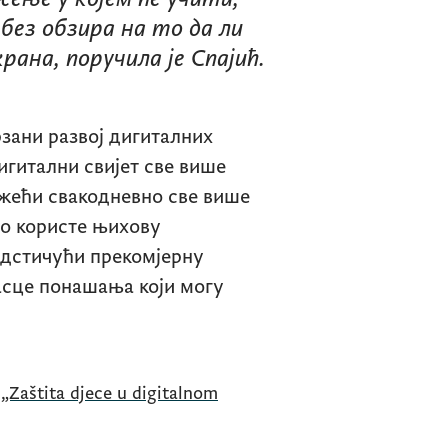
без обзира на то да ли
крана, поручила је Спајић.
рзани развој дигиталних
дигитални свијет све више
жећи свакодневно све више
то користе њихову
одстичући прекомјерну
асце понашања који могу