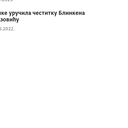
нке уручила честитку Блинкена
зовићу
5.2022.