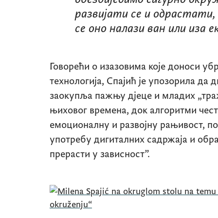
развијати се и одрастати, 
се оно налази ван или иза е
Говорећи о изазовима које доноси уб
технологија, Спајић је упозорила да 
заокупља пажњу дјеце и младих „тра
њиховог времена, док алгоритми чес
емоционалну и развојну рањивост, п
употребу дигиталних садржаја и обр
прерасти у зависност”.