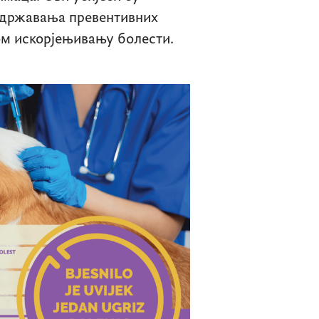
идржавања превентивних
ном искорјењивању болести.