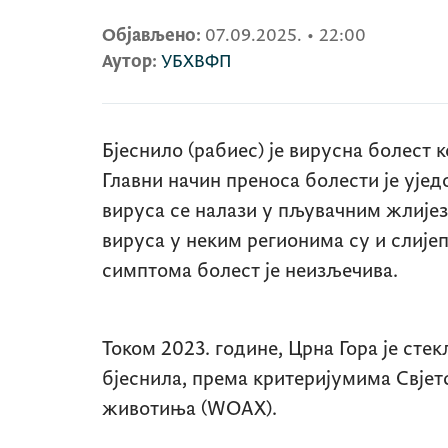
Објављено:
07.09.2025.
•
22:00
Аутор:
УБХВФП
Бјеснило (рабиес) је вирусна болест 
Главни начин преноса болести је ујед
вируса се налази у пљувачним жлије
вируса у неким регионима су и слије
симптома болест је неизљечива.
Током 2023. године, Црна Гора је сте
бјеснила, према критеријумима Свјет
животиња (WОАХ).