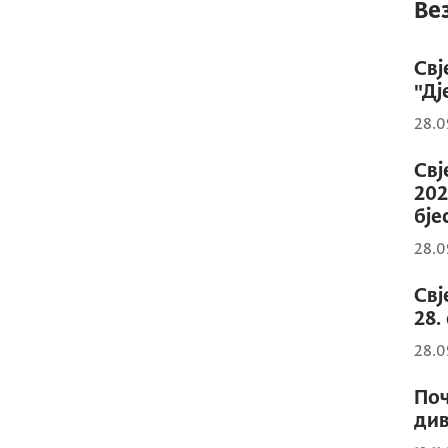
Ве
Свј
"Дј
28.0
Свј
202
бје
28.0
Свј
28.
28.0
Поч
див