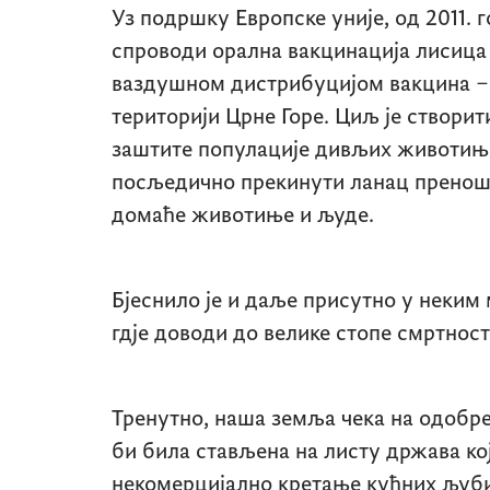
Уз подршку Европске уније, од 2011. 
спроводи орална вакцинација лисица
ваздушном дистрибуцијом вакцина – 
територији Црне Горе. Циљ је створи
заштите популације дивљих животиња
посљедично прекинути ланац пренош
домаће животиње и људе.
Бјеснило је и даље присутно у неки
гдје доводи до велике стопе смртнос
Тренутно, наша земља чека на одобре
би била стављена на листу држава ко
некомерцијално кретање кућних љуби