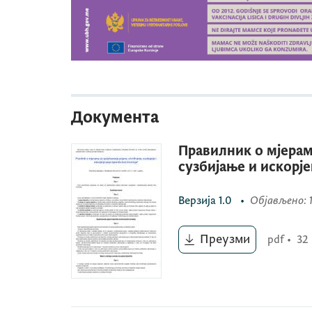
Документа
Правилник о мјерама
сузбијање и искорј
Верзија
1.0
•
Објављено
: 
Преузми
pdf
•
32