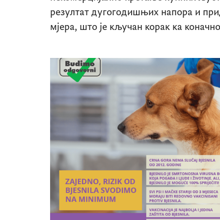
резултат дугогодишњих напора и пр
мјера, што је кључан корак ка конач