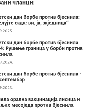
зани чланци:
етски дан борбе против бјеснила:
елујте сада: ви, ја, заједница“
9.2025.
етски дан борбе против бјеснила
4: Рушење граница у борби против
снила
9.2024.
етски дан борбе против бјеснила -
 септембар
9.2023.
ела орална вакцинација лисица и
љих месоједа против бјеснила