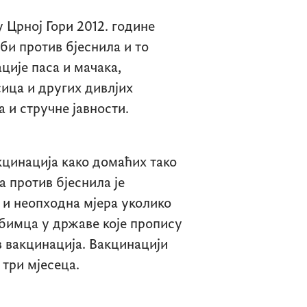
 Црној Гори 2012. године
и против бјеснила и то
ије паса и мачака,
ица и других дивлјих
 и стручне јавности.
кцинација како домаћих тако
 против бјеснила је
и и неопходна мјера уколико
бимца у државе које пропису
ов вакцинација. Вакцинацији
 три мјесеца.