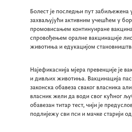
Болест је последњи пут забиљежена у
захваљујући активним учешћем у борб
промовисањем континуиране вакцинац
спровођењем оралне вакцинације лис
животиња и едукацијом становништва
Најефикаснија мјера превенције је ва
и дивљих животиња. Вакцинација паса
законска обавеза сваког власника ал
власник жели да води свог кућног љу
обавезан титар тест, чији је предусл
подлијежу сви пси и мачке старији од