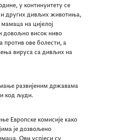
године, у континуитету се
 и других дивљих животиња,
мамаца на цијелој
ти довољно висок ниво
 против ове болести, а
ења вируса са дивљих на
м мање развијеним државама
ти код људи.
ње Европске комисије како
јима је дозвољено
маца. Ови успјеси су