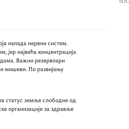
13.11
која напада нервни систем.
ом, јер највећа концентрација
здама. Важни резервоари
пи мишеви. По развијању
кла статус земље слободне од
ске организације за здравље