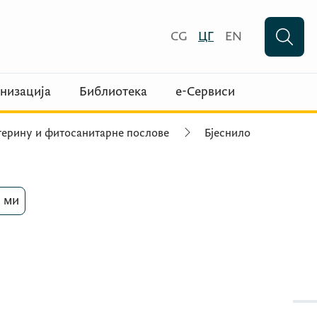
CG
ЦГ
EN
низација
Библиотека
е-Сервиси
етерину и фитосанитарне послове
Бјеснило
 ми