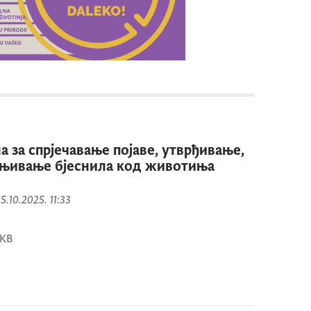
 за спрјечавање појаве, утврђивање,
ењивање бјеснила код животиња
15.10.2025. 11:33
 KB