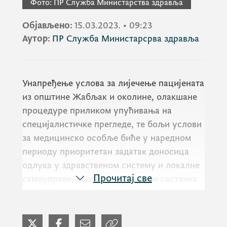
Фото:
ПР Служба Министарства здравља
Објављено:
15.03.2023.
•
09:23
Аутор:
ПР Служба Министарсрва здравља
Унапређење услова за лијечење пацијената
из општине Жабљак и околине, олакшане
процедуре приликом упућивања на
специјалистичке прегледе, те бољи услови
за медицинско особље биће у наредном
периоду приоритетан задатак доносица
одлука у здравственом систему и локалне
Прочитај све
самоуправе, саопштено је након састанка
министра здравља,
Драгослава Шћекића
,
предсједника општине Жабљак
Радоша
Жугића
и директорице Дома здравља