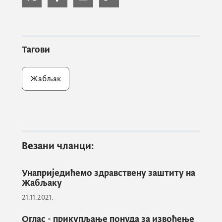
Пљевља
Бранке Станковић.
Због специфичног подручја општине
Тагови
Жабљак, које готово цијеле године има
значајан прилив туриста као и због
Жабљак
унапређења здравствене заштите
домицилног становништва указала се
потреба да се услуге које пружа
здравствена станица у овом мјесту
унаприједе кроз реорганизацију
Везани чланци:
здравственог кадра али и процедура које је
неопходно обавити на секундарном и
Унаприједићемо здравствену заштиту на
терцијарном нивоу здравствене заштите.
Жабљаку
21.11.2021.
На састанку је договорено и да се
Оглас - прикупљање понуда за извођење