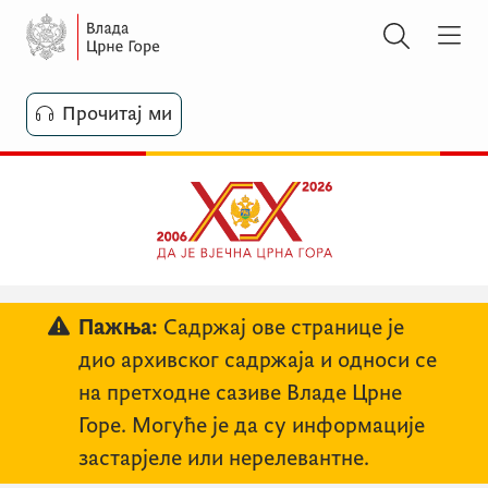
Прочитај ми
Пажња:
Садржај ове странице је
дио архивског садржаја и односи се
на претходне сазиве Владе Црне
Горе. Могуће је да су информације
застарјеле или нерелевантне.