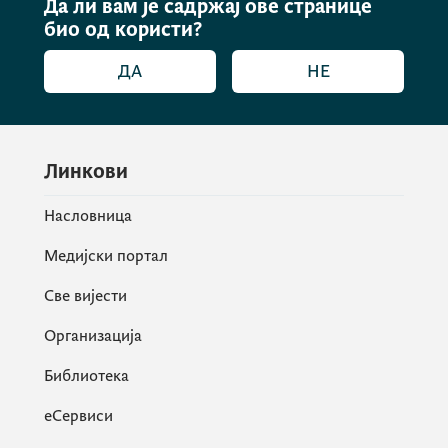
Да ли вам је садржај ове странице
био од користи?
ДА
НЕ
Линкови
Насловница
Медијски портал
Све вијести
Организација
Библиотека
еСервиси