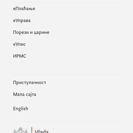
eПлаћање
еУправа
Порези и царине
eУпис
ИРМС
Приступачност
Мапа сајта
English