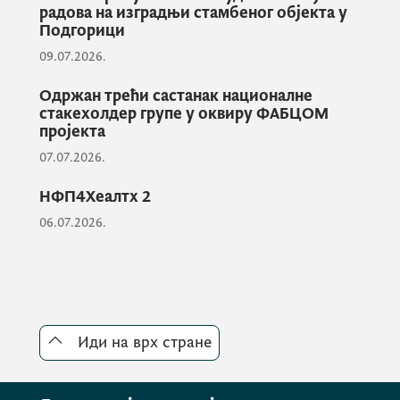
унаприједе услови за медицинско особље
радова на изградњи стамбеног објекта у
Подгорици
које ради у овој здравственој станици.
09.07.2026.
Одржан трећи састанак националне
Министар Шћекић и предсједник Жугић
стакехолдер групе у оквиру ФАБЦОМ
казали су да ће оним љекарима који буду
пројекта
радили на овом подручју бити
07.07.2026.
обезбијеђено стамбено питање као
НФП4Хеалтх 2
подстицај да свој радни ангажман
дугорочно обављају у овој сјеверној
06.07.2026.
општини.
Здравствена станица на Жабљаку
организациона је цјелина дома здравља
Иди на врх стране
Пљевља.