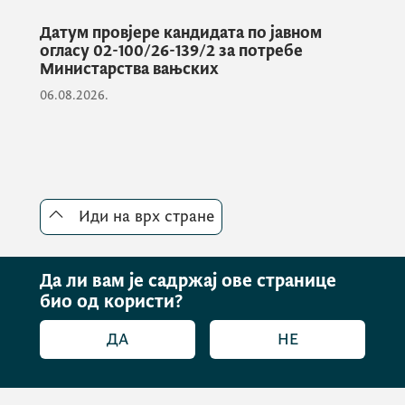
провјеру знања из области уставног
система, организације, функционисања,
Датум провјере кандидата по јавном
огласу 02-100/26-139/2 за потребе
начина рада и поступања органа државне
Министарства вањских
управе, на која кандидат одговара на начин
06.08.2026.
што бира један од више понуђених
одговора.
Израда теоријског дијела писаног теста
Иди на врх стране
траје најдуже 40 минута.
Да ли вам је садржај ове странице
Кандидати који остваре више од 70%
био од користи?
бодова на теоријском дијелу писаног теста
могу приступити изради практичног дијела
ДА
НЕ
писаног тестирања.