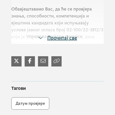
Обавјештавамо Вас, да ће се провјера
знања, способности, компетенција и
вјештина кандидата који испуњавају
услове јавног огласа број 02-100/22-3812/3
који је
Управа за људске ресурсе
,
дана
Прочитај све
30.12.2022. године објавила за
потребе
Министарства вањских послова
,
за радна мјеста:
аташе - Дирекција за
НАТО, Генерални директорат за НАТО и
политику безбједности и аташе -
Дирекција за економску дипломатију,
Генерални директорат за економску и
Тагови
културну дипломатију
,
одржати дана
10.03.2023.године (петак) у 09:00х
, у
Датум провјере
просторијама Управе за људске ресурсе.