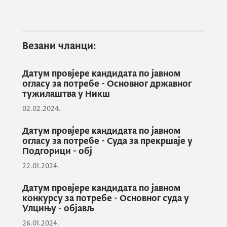
Провјеру врши Комисија
писаним
тестирањем и усменим интервјуом.
Везани чланци:
Писани тест кандидати израђују у
Датум провјере кандидата по јавном
огласу за потребе - Основног државног
електронској форми, под шифром.
тужилаштва у Никш
02.02.2024.
Писано тестирање састоји се од теоријског
Датум провјере кандидата по јавном
и практичног дијела и подразумијева
огласу за потребе - Суда за прекршаје у
израду писаног теста.
Подгорици - обј
22.01.2024.
Датум провјере кандидата по јавном
Садржај теоријског дијела писаног теста
конкурсу за потребе - Основног суда у
одређује се методом случајног одабира 20
Улцињу - објављ
питања са листе питања које се односе на
26.01.2024.