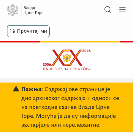
Прочитај ми
Пажња:
Садржај ове странице је
дио архивског садржаја и односи се
на претходне сазиве Владе Црне
Горе. Могуће је да су информације
застарјеле или нерелевантне.