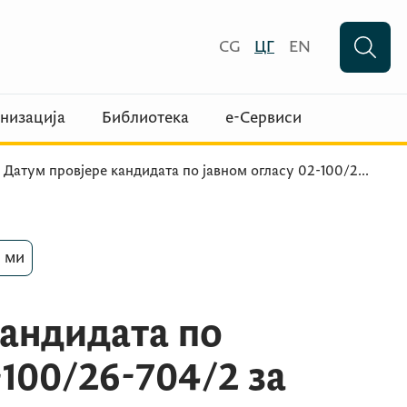
CG
ЦГ
EN
низација
Библиотека
е-Сервиси
Датум провјере кандидата по јавном огласу 02-100/2
...
 ми
кандидата по
-100/26-704/2 за