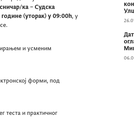
кон
сничар/ка – Судска
Улц
. године (уторак) у 09:00
h
, у
26.0
рсе.
Дат
огл
тирањем и усменим
Мин
06.0
ектронској форми, под
г теста и практичног