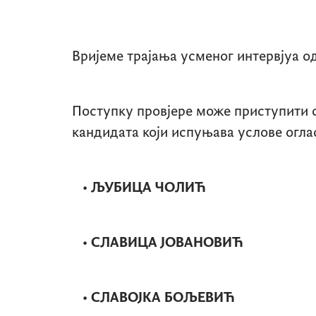
Вријеме трајања усменог интервјуа о
Поступку провјере може приступити 
кандидата који испуњава услове оглас
• ЉУБИЦА ЧОЛИЋ
• СЛАВИЦА ЈОВАНОВИЋ
• СЛАВОЈКА БОЉЕВИЋ