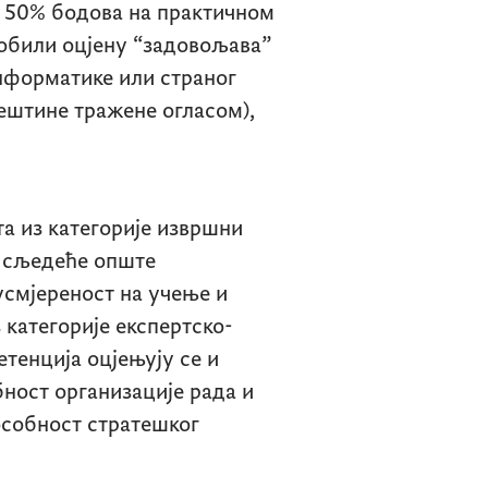
д 50% бодова на практичном
добили оцјену “задовољава”
нформатике или страног
јештине тражене огласом),
та из категорије извршни
е сљедеће опште
усмјереност на учење и
з категорије експертско-
тенција оцјењују се и
бност организације рада и
собност стратешког