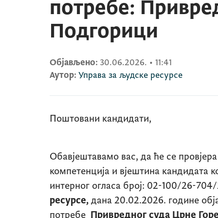
потребе: Привред
Подгорици
Објављено:
30.06.2026.
•
11:41
Аутор:
Управа за људске ресурсе
Поштовани кандидати,
Обавјештавамо вас, да ће се провјера
компетенција и вјештина кандидата к
интерног огласа број: 02-100/26-704/
ресурсе,
дана 20.02.2026. године обј
потребе
Привредног суда Црне Гор