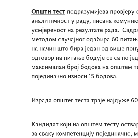
Општи тест
подразумијева провјеру 
аналитичност у раду, писана комуник
усмјереност на резултате рада. Садрж
методом случајног одабира 60 питања
на начин што бира један од више пон
одговор на питање бодује се са по је
максималан број бодова на општем те
појединачно износи 15 бодова.
Израда општег теста траје најдуж
Кандидат који на општем тесту оства
за сваку компетенцију појединачно, 