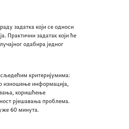
раду задатка који се односи
а. Практични задатак који ће
лучајног одабира једног
а сљедећим критеријумима:
но изношење информација,
авања, коришћење
бност рјешавања проблема.
дуже 60 минута.