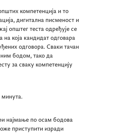
општих компетенција и то
ација, дигитална писменост и
ај општег теста одређује се
 на која кандидат одговара
уђених одговора. Сваки тачан
дним бодом, тако да
сту за сваку компетенцију
е 60 минута.
ри најмање по осам бодова
може приступити изради