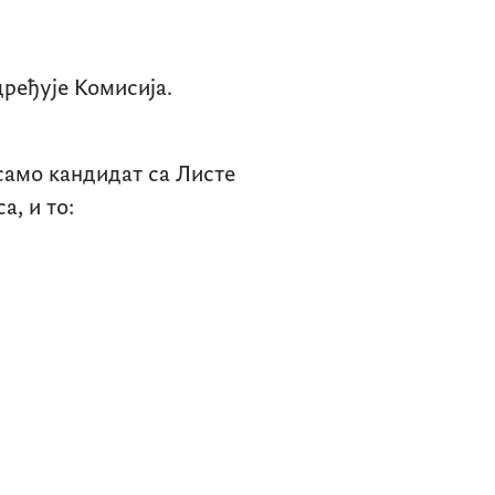
дређује Комисија.
само кандидат са Листе
а, и то: