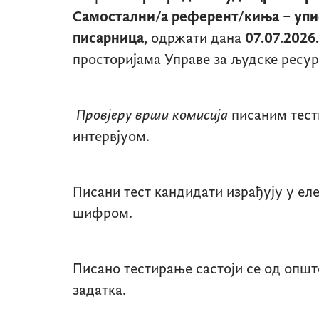
Самостални/а референт/киња – упи
писарница
, одржати дана
07.07.2026
просторијама Управе за људске ресу
Провјеру врши комисија
писаним тес
интервјуом.
Писани тест кандидати израђују у ел
шифром.
Писано тестирање састоји се од опште
задатка.