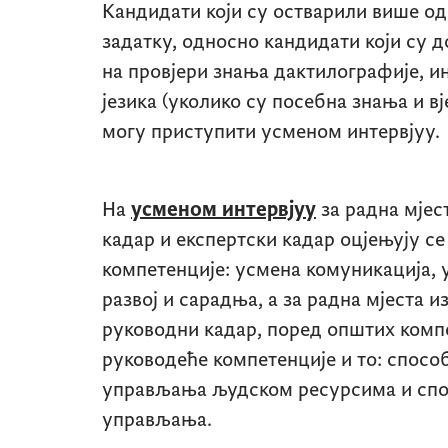
Кандидати који су остварили више о
задатку, односно кандидати који су 
на провјери знања дактилографије, и
језика (уколико су посебна знања и в
могу приступити усменом интервјуу.
На
усменом интервјуу
за радна мјес
кадар и експертски кадар оцјењују с
компетенције: усмена комуникација, 
развој и сарадња, а за радна мјеста и
руководни кадар, поред општих компе
руководеће компетенције и то: спосо
управљања људском ресурсима и спо
управљања.