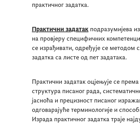
практичног задатка.
Практични задатак
подразумијева из
на провјеру специфичних компетенциј
се израђивати, одређује се методом с
задатка са листе од пет задатака.
Практични задатак оцјењује се прем
структура писаног рада, систематич
јасноћа и прецизност писаног израж
одговарајуће терминологије и спосо
Израда практичног задатка траје нај