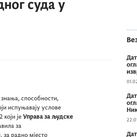
ног суда у
Ве
Дат
огл
изв
01.0
Дат
 знања, способности,
огл
оји испуњавају услове
Ник
2 који је
Управа за људске
22.0
авила за
Дат
е
, за радно мјесто